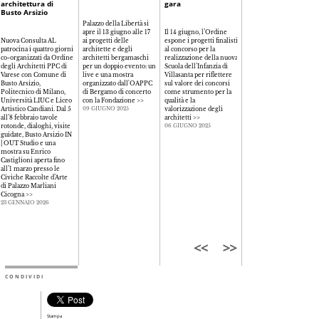
architettura di
gara
Busto Arsizio
Palazzo della Libertà si
Il 13 e 14 giugno, visite
apre il 13 giugno alle 17
Il 14 giugno, l’Ordine
alla mostra “Il ricordo
Nuova Consulta AL
ai progetti delle
espone i progetti finalisti
del presente”, a Palazzo
patrocina i quattro giorni
architette e degli
al concorso per la
Martinengo delle Palle, 
co-organizzati da Ordine
architetti bergamaschi
realizzazione della nuova
progetti degli under 40,
degli Architetti PPC di
per un doppio evento: un
Scuola dell’Infanzia di
un’archilounge con
Varese con Comune di
live e una mostra
Villasanta per riflettere
Giorgio Donà (Stefano
Busto Arsizio,
organizzato dall'OAPPC
sul valore dei concorsi
Boeri Interiors) e spazio
Politecnico di Milano,
di Bergamo di concerto
come strumento per la
per giovani architetti
Università LIUC e Liceo
con la Fondazione
>>
qualità e la
non titolari di studio
>>
Artistico Candiani. Dal 5
valorizzazione degli
09 GIUGNO 2025
06 GIUGNO 2025
all’8 febbraio tavole
architetti
>>
rotonde, dialoghi, visite
06 GIUGNO 2025
guidate, Busto Arsizio IN
| OUT Studio e una
mostra su Enrico
Castiglioni aperta fino
all’1 marzo presso le
Civiche Raccolte d’Arte
di Palazzo Marliani
Cicogna
>>
23 GENNAIO 2026
CONDIVIDI
Stampa