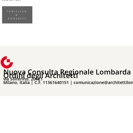
CONTATTACI
Indirizzo
e
Contatti
Nuova Consulta Regionale Lombarda 
Ordini degli Architetti
via Solferino, 20121
Milano, Italia | C.F. 11361640151 |
comunicazione@architettilo