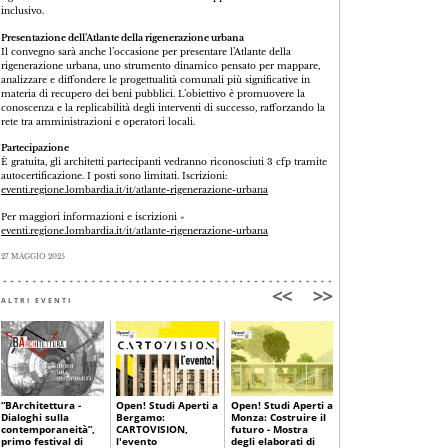
inclusivo.
Presentazione dell’Atlante della rigenerazione urbana
Il convegno sarà anche l’occasione per presentare l’Atlante della
rigenerazione urbana, uno strumento dinamico pensato per mappare,
analizzare e diffondere le progettualità comunali più significative in
materia di recupero dei beni pubblici. L’obiettivo è promuovere la
conoscenza e la replicabilità degli interventi di successo, rafforzando la
rete tra amministrazioni e operatori locali.
Partecipazione
È gratuita, gli architetti partecipanti vedranno riconosciuti 3 cfp tramite
autocertificazione. I posti sono limitati. Iscrizioni:
eventi.regione.lombardia.it/it/atlante-rigenerazione-urbana
Per maggiori informazioni e iscrizioni »
eventi.regione.lombardia.it/it/atlante-rigenerazione-urbana
27 MAGGIO 2025
ALTRI EVENTI
“BArchitettura -
Open! Studi Aperti a
Open! Studi Aperti a
Open! Studi Aperti a
Dialoghi sulla
Bergamo:
Monza: Costruire il
Brescia: due
contemporaneità”,
CARTOVISION,
futuro - Mostra
giornate di incontri
primo festival di
l'evento
degli elaborati di
e visite