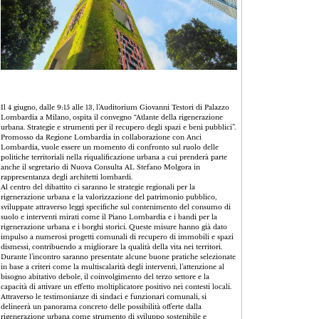
Il 4 giugno, dalle 9:15 alle 13, l’Auditorium Giovanni Testori di Palazzo
Lombardia a Milano, ospita il convegno “Atlante della rigenerazione
urbana. Strategie e strumenti per il recupero degli spazi e beni pubblici”.
Promosso da Regione Lombardia in collaborazione con Anci
Lombardia, vuole essere un momento di confronto sul ruolo delle
politiche territoriali nella riqualificazione urbana a cui prenderà parte
anche il segretario di Nuova Consulta AL Stefano Molgora in
rappresentanza degli architetti lombardi.
Al centro del dibattito ci saranno le strategie regionali per la
rigenerazione urbana e la valorizzazione del patrimonio pubblico,
sviluppate attraverso leggi specifiche sul contenimento del consumo di
suolo e interventi mirati come il Piano Lombardia e i bandi per la
rigenerazione urbana e i borghi storici. Queste misure hanno già dato
impulso a numerosi progetti comunali di recupero di immobili e spazi
dismessi, contribuendo a migliorare la qualità della vita nei territori.
Durante l’incontro saranno presentate alcune buone pratiche selezionate
in base a criteri come la multiscalarità degli interventi, l’attenzione al
bisogno abitativo debole, il coinvolgimento del terzo settore e la
capacità di attivare un effetto moltiplicatore positivo nei contesti locali.
Attraverso le testimonianze di sindaci e funzionari comunali, si
delineerà un panorama concreto delle possibilità offerte dalla
rigenerazione urbana come strumento di sviluppo sostenibile e