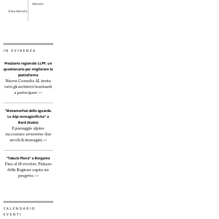
Articolo
Invia Articolo
IN EVIDENZA
Prezziario regionale LLPP, un
questionario per migliorare la
piattaforma
Nuova Consulta AL invita
tutti gli architetti lombardi
a partecipare >>
"Metamorfosi dello sguardo.
Le Alpi immaginifiche" a
Bard (Aosta)
Il paesaggio alpino
raccontato attraverso due
secoli di immagini >>
“Tabula Plena” a Bergamo
Fino al 18 ottobre, Palazzo
della Ragione ospita un
progetto >>
CALENDARIO
EVENTI