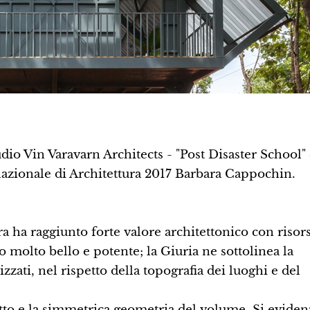
dio Vin Varavarn Architects - "Post Disaster School" 
nazionale di Architettura 2017 Barbara Cappochin.
ra ha raggiunto forte valore architettonico con risor
 molto bello e potente; la Giuria ne sottolinea la
izzati, nel rispetto della topografia dei luoghi e del
etto e la simmetrica geometria del volume. Si evide