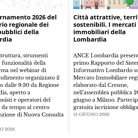
ornamento 2026 del
Città attrattive, terri
rio regionale dei
sostenibili. I mercati
pubblici della
immobiliari della
rdia
Lombardia
struttura, strumenti
ANCE Lombardia presenta
e funzionalità della
primo Rapporto del Sist
rma nel webinar di
Informativo Lombardo s
ndimento organizzato il
Mercato Immobiliare regi
o dalle 9:30 da Regione
elaborato dal Cresme,
ia, aperto a
nell’assemblea pubblica 2
onisti e operatori del
giugno a Milano. Parteci
e da tempo al centro
gratuita iscrizione obblig
enzione di Nuova Consulta
12 GIUGNO 2026
O 2026