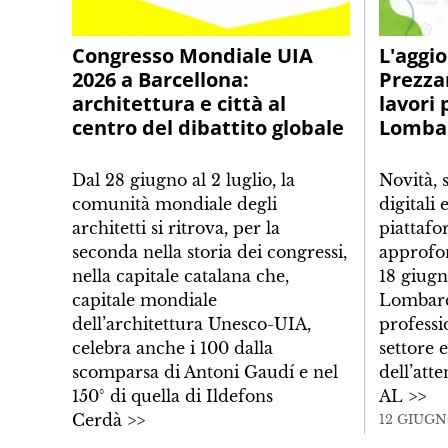
Congresso Mondiale UIA
L'aggi
2026 a Barcellona:
Prezza
architettura e città al
lavori 
centro del dibattito globale
Lomba
Dal 28 giugno al 2 luglio, la
Novità, 
comunità mondiale degli
digitali 
architetti si ritrova, per la
piattafo
seconda nella storia dei congressi,
approfo
nella capitale catalana che,
18 giugn
capitale mondiale
Lombard
dell’architettura Unesco-UIA,
professi
celebra anche i 100 dalla
settore 
scomparsa di Antoni Gaudí e nel
dell’att
150° di quella di Ildefons
AL
>>
Cerdà
>>
12 GIUGN
14 GIUGNO 2026