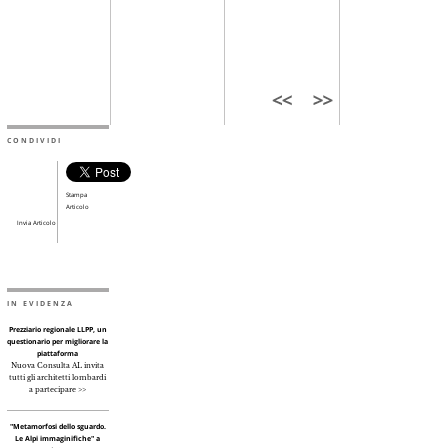
CONDIVIDI
Stampa
Articolo
Invia Articolo
IN EVIDENZA
Prezziario regionale LLPP, un
questionario per migliorare la
piattaforma
Nuova Consulta AL invita
tutti gli architetti lombardi
a partecipare >>
"Metamorfosi dello sguardo.
Le Alpi immaginifiche" a