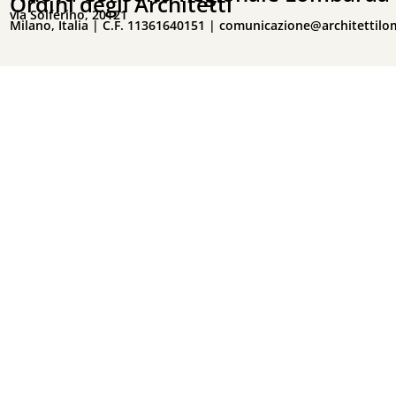
Ordini degli Architetti
via Solferino, 20121
Milano, Italia | C.F. 11361640151 |
comunicazione@architettilo