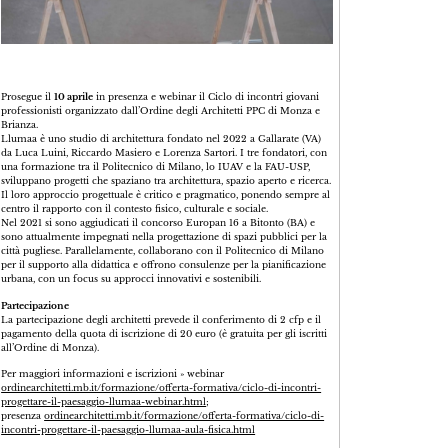
Prosegue il
10 aprile
in presenza e webinar il Ciclo di incontri giovani
professionisti organizzato dall’Ordine degli Architetti PPC di Monza e
Brianza.
Llumaa è uno studio di architettura fondato nel 2022 a Gallarate (VA)
da Luca Luini, Riccardo Masiero e Lorenza Sartori. I tre fondatori, con
una formazione tra il Politecnico di Milano, lo IUAV e la FAU-USP,
sviluppano progetti che spaziano tra architettura, spazio aperto e ricerca.
Il loro approccio progettuale è critico e pragmatico, ponendo sempre al
centro il rapporto con il contesto fisico, culturale e sociale.
Nel 2021 si sono aggiudicati il concorso Europan 16 a Bitonto (BA) e
sono attualmente impegnati nella progettazione di spazi pubblici per la
città pugliese. Parallelamente, collaborano con il Politecnico di Milano
per il supporto alla didattica e offrono consulenze per la pianificazione
urbana, con un focus su approcci innovativi e sostenibili.
Partecipazione
La partecipazione degli architetti prevede il conferimento di 2 cfp e il
pagamento della quota di iscrizione di 20 euro (è gratuita per gli iscritti
all’Ordine di Monza).
Per maggiori informazioni e iscrizioni » webinar
ordinearchitetti.mb.it/formazione/offerta-formativa/ciclo-di-incontri-
progettare-il-paesaggio-llumaa-webinar.html
;
presenza
ordinearchitetti.mb.it/formazione/offerta-formativa/ciclo-di-
incontri-progettare-il-paesaggio-llumaa-aula-fisica.html