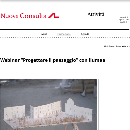
Attività
venerdì, 7
agosto 2026
ore 05:31
Eventi
Formazione
Agenda
Altri Eventi Formativi >>
Webinar “Progettare il paesaggio” con llumaa