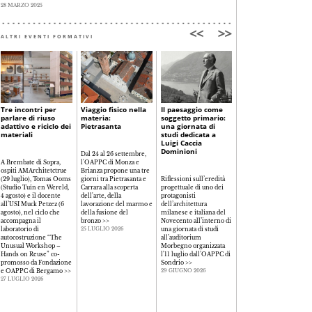
28 MARZO 2025
ALTRI EVENTI FORMATIVI
Tre incontri per
Viaggio fisico nella
Il paesaggio come
La libertà
parlare di riuso
materia:
soggetto primario:
consapevole:
adattivo e riciclo dei
Pietrasanta
una giornata di
progettare nell'era
materiali
studi dedicata a
della complessità
Luigi Caccia
tecnologica
Dominioni
Dal 24 al 26 settembre,
A Brembate di Sopra,
l'OAPPC di Monza e
ospiti AMArchitetctrue
Brianza propone una tre
Il rapporto tra creatività,
(29 luglio), Tomas Ooms
giorni tra Pietrasanta e
Riflessioni sull’eredità
responsabilità e
(Studio Tuin en Wereld,
Carrara alla scoperta
progettuale di uno dei
innovazione tecnologica
4 agosto) e il docente
dell'arte, della
protagonisti
al centro del seminario
all’USI Muck Petzez (6
lavorazione del marmo e
dell’architettura
organizzato dall'OAPPC
agosto), nel ciclo che
della fusione del
milanese e italiana del
di Como per riflettere
accompagna il
bronzo
>>
Novecento all’interno di
sul ruolo del progetto
laboratorio di
una giornata di studi
contemporaneo e sulla
25 LUGLIO 2026
autocostruzione “The
all’auditorium
libertà consapevole nell
Unusual Workshop –
Morbegno organizzata
pratica professionale
>>
Hands on Reuse” co-
l'11 luglio dall’OAPPC di
26 GIUGNO 2026
promosso da Fondazione
Sondrio
>>
e OAPPC di Bergamo
>>
29 GIUGNO 2026
27 LUGLIO 2026