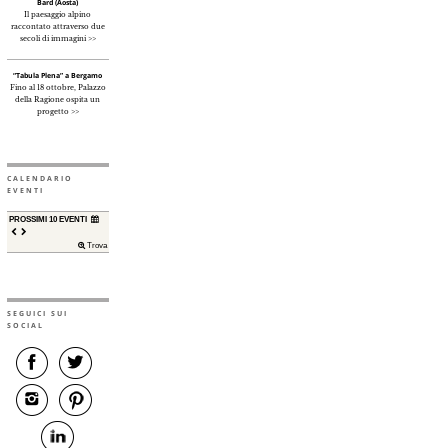
Bard (Aosta)
Il paesaggio alpino
raccontato attraverso due
secoli di immagini >>
“Tabula Plena” a Bergamo
Fino al 18 ottobre, Palazzo
della Ragione ospita un
progetto >>
CALENDARIO
EVENTI
PROSSIMI 10 EVENTI
Trova
SEGUICI SUI
SOCIAL