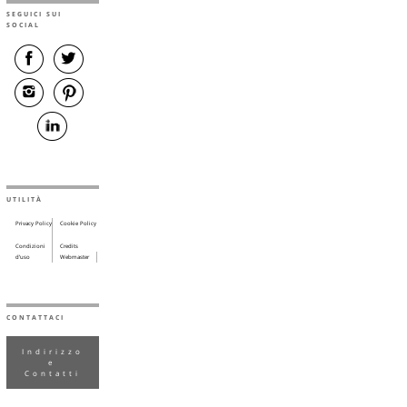
SEGUICI SUI
SOCIAL
UTILITÀ
Privacy Policy
Cookie Policy
Condizioni
Credits
d’uso
Webmaster
CONTATTACI
Indirizzo
e
Contatti