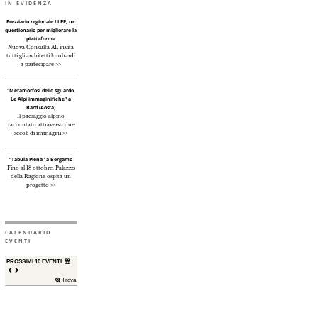
IN EVIDENZA
Prezziario regionale LLPP, un
questionario per migliorare la
piattaforma
Nuova Consulta AL invita
tutti gli architetti lombardi
a partecipare >>
"Metamorfosi dello sguardo.
Le Alpi immaginifiche" a
Bard (Aosta)
Il paesaggio alpino
raccontato attraverso due
secoli di immagini >>
“Tabula Plena” a Bergamo
Fino al 18 ottobre, Palazzo
della Ragione ospita un
progetto >>
CALENDARIO
EVENTI
PROSSIMI 10 EVENTI
Trova