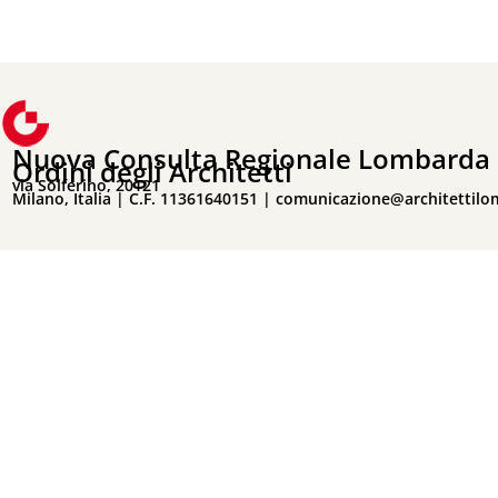
Nuova Consulta Regionale Lombarda 
Ordini degli Architetti
via Solferino, 20121
Milano, Italia | C.F. 11361640151 |
comunicazione@architettilo