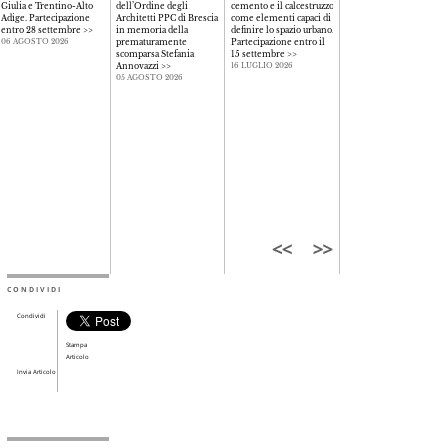
Giulia e Trentino-Alto
dell’Ordine degli
cemento e il calcestruzzo
tedesco di Barcellona,
Adige. Partecipazione
Architetti PPC di Brescia
come elementi capaci di
sostiene progetti di
entro 28 settembre
>>
in memoria della
definire lo spazio urbano.
ricerca capaci di far
prematuramente
Partecipazione entro il
emergere contributi
06 AGOSTO 2026
scomparsa Stefania
15 settembre
>>
dimenticati e favorire
Annovazzi
>>
una maggiore
16 LUGLIO 2026
uguaglianza nell'accesso
05 AGOSTO 2026
alla professione
>>
09 LUGLIO 2026
CONDIVIDI
Condividi
Stampa
Articolo
Invia Articolo