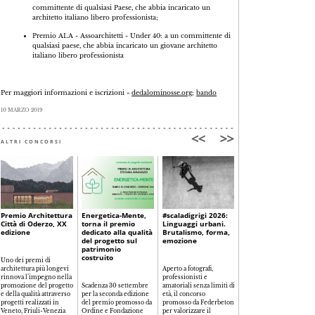
committente di qualsiasi Paese, che abbia incaricato un
architetto italiano libero professionista;
Premio ALA - Assoarchitetti - Under 40: a un committente di
qualsiasi paese, che abbia incaricato un giovane architetto
italiano libero professionista
Per maggiori informazioni e iscrizioni »
dedalominosse.org
;
bando
10 MARZO 2019
ALTRI CONCORSI
Premio Architettura
Energetica-Mente,
#scaladigrigi 2026:
Lilly Reich Grant for
Città di Oderzo, XX
torna il premio
Linguaggi urbani.
Equality in
edizione
dedicato alla qualità
Brutalismo, forma,
Architecture, 5°
del progetto sul
emozione
edizione
patrimonio
costruito
Uno dei premi di
architettura più longevi
Aperto a fotografi,
Partecipazione entro il 2
rinnova l’impegno nella
professionisti e
settembre per la borsa d
promozione del progetto
Scadenza 30 settembre
amatoriali senza limiti di
9.000 euro della
e della qualità attraverso
per la seconda edizione
età, il concorso
Fundació Mies van der
progetti realizzati in
del premio promosso da
promosso da Federbeton
Rohe, che, intitolata alla
Veneto, Friuli-Venezia
Ordine e Fondazione
per valorizzare il
co-autrice del Padiglion