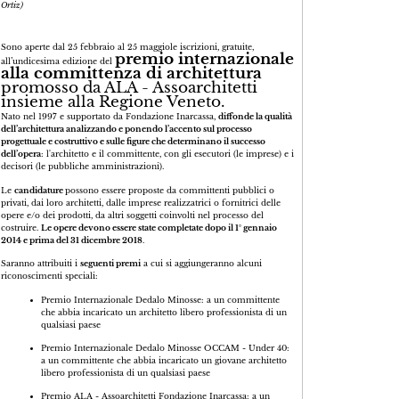
Ortiz)
Sono aperte dal 25 febbraio al 25 maggiole iscrizioni, gratuite,
premio internazionale
all’undicesima edizione del
alla committenza di architettura
promosso da ALA - Assoarchitetti
insieme alla Regione Veneto.
Nato nel 1997 e supportato da Fondazione Inarcassa,
diffonde la qualità
dell’architettura analizzando e ponendo l’accento sul processo
progettuale e costruttivo e sulle figure che determinano il successo
dell’opera
: l'architetto e il committente, con gli esecutori (le imprese) e i
decisori (le pubbliche amministrazioni).
Le
candidature
possono essere proposte da committenti pubblici o
privati, dai loro architetti, dalle imprese realizzatrici o fornitrici delle
opere e/o dei prodotti, da altri soggetti coinvolti nel processo del
costruire.
Le opere devono essere state completate dopo il 1° gennaio
2014 e prima del 31 dicembre 2018
.
Saranno attribuiti i
seguenti premi
a cui si aggiungeranno alcuni
riconoscimenti speciali:
Premio Internazionale Dedalo Minosse: a un committente
che abbia incaricato un architetto libero professionista di un
qualsiasi paese
Premio Internazionale Dedalo Minosse OCCAM - Under 40:
a un committente che abbia incaricato un giovane architetto
libero professionista di un qualsiasi paese
Premio ALA - Assoarchitetti Fondazione Inarcassa: a un