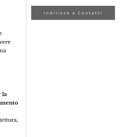
Indirizzo e Contatti
e
vere
ana
 la
imento
a
tettura,