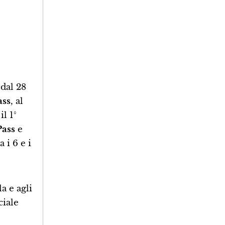
dal 28
ass
, al
il 1°
Pass
e
 i 6 e i
a e agli
ciale