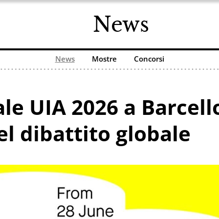
News
News
Mostre
Concorsi
e UIA 2026 a Barcello
el dibattito globale