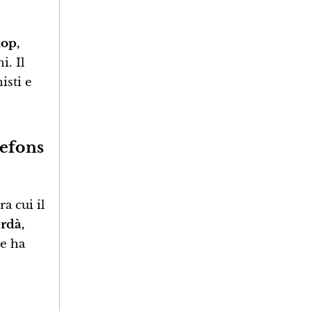
hop,
i. Il
isti e
defons
a cui il
rdà,
he ha