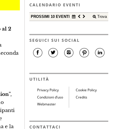
CALENDARIO EVENTI
PROSSIMI 10 EVENTI
Trova
 al 2
SEGUICI SUI SOCIAL
a
 seconda
UTILITÀ
Privacy Policy
Cookie Policy
tion
”,
Condizioni d’uso
Credits
lo
Webmaster
ipanti
e
a e la
CONTATTACI