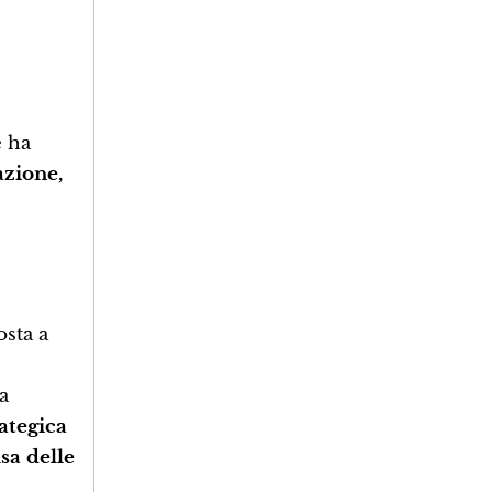
e ha
azione,
osta a
a
rategica
sa delle