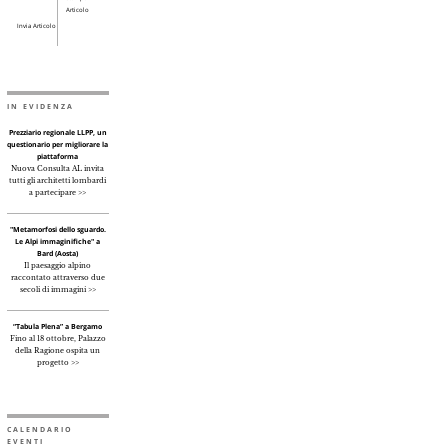
Articolo
Invia Articolo
IN EVIDENZA
Prezziario regionale LLPP, un
questionario per migliorare la
piattaforma
Nuova Consulta AL invita
tutti gli architetti lombardi
a partecipare >>
"Metamorfosi dello sguardo.
Le Alpi immaginifiche" a
Bard (Aosta)
Il paesaggio alpino
raccontato attraverso due
secoli di immagini >>
“Tabula Plena” a Bergamo
Fino al 18 ottobre, Palazzo
della Ragione ospita un
progetto >>
CALENDARIO
EVENTI