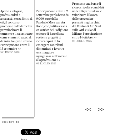
Promossa una borsa di
ricerca rivolta a candidati
Aperte le candidature de
Aperto a fotografi,
Partecipazione entro il 2
under 36 per studiare e
premio biennale
professionisti e
settembre per la borsa da
valorizzare il lavoro
promosso dall’Ordine
amatoriali senza limiti di
9.000 euro della
delle progettiste
degli Architetti PPC di
età, il concorso
Fundació Mies van der
presenti negli archivi
Modena e dalla sua
promosso da Federbeton
Rohe, che, intitolata alla
del Centro di Alti Studi
Fondazione aperto a
per valorizzare il
co-autrice del Padiglione
sulle Arti Visive di
progetti di spazi aperti,
cemento e il calcestruzzo
tedesco di Barcellona,
Milano. Partecipazione
pubblici e privati,
come elementi capaci di
sostiene progetti di
entro 14 ottobre
>>
realizzati da architette.
definire lo spazio urbano.
ricerca capaci di far
Partecipazione entro il
08 LUGLIO 2026
Partecipazione entro il
emergere contributi
30 settembre
>>
15 settembre
>>
dimenticati e favorire
08 LUGLIO 2026
una maggiore
16 LUGLIO 2026
uguaglianza nell'accesso
alla professione
>>
09 LUGLIO 2026
CONDIVIDI
Stampa