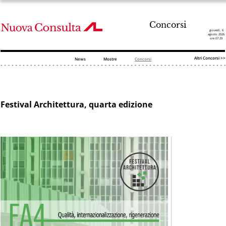
Concorsi
giovedì, 6
agosto 2026
ore 07:29
Altri Concorsi >>
News
Mostre
Concorsi
Festival Architettura, quarta edizione