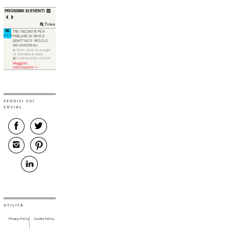
PROSSIMI 10 EVENTI
Trova
06
TRE INCONTRI PER
AGO
PARLARE DI RIUSO
ADATTIVO E RICICLO
DEI MATERIALI
18:00 - 20:00
via Legler
14, Brembate di Sopra
FONDAZIONE LEGLER
Maggiori
informazioni >>
SEGUICI SUI
SOCIAL
UTILITÀ
Privacy Policy
Cookie Policy