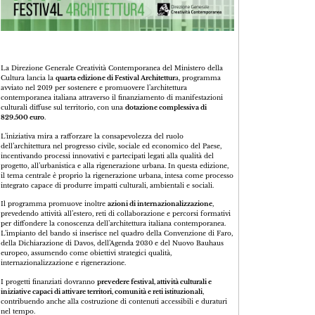
La Direzione Generale Creatività Contemporanea del Ministero della
Cultura lancia la
quarta edizione di Festival Architettur
a, programma
avviato nel 2019 per sostenere e promuovere l’architettura
contemporanea italiana attraverso il finanziamento di manifestazioni
culturali diffuse sul territorio, con una
dotazione complessiva di
829.500 euro
.
L’iniziativa mira a rafforzare la consapevolezza del ruolo
dell’architettura nel progresso civile, sociale ed economico del Paese,
incentivando processi innovativi e partecipati legati alla qualità del
progetto, all’urbanistica e alla rigenerazione urbana. In questa edizione,
il tema centrale è proprio la rigenerazione urbana, intesa come processo
integrato capace di produrre impatti culturali, ambientali e sociali.
Il programma promuove inoltre
azioni di internazionalizzazione
,
prevedendo attività all’estero, reti di collaborazione e percorsi formativi
per diffondere la conoscenza dell’architettura italiana contemporanea.
L’impianto del bando si inserisce nel quadro della Convenzione di Faro,
della Dichiarazione di Davos, dell’Agenda 2030 e del Nuovo Bauhaus
europeo, assumendo come obiettivi strategici qualità,
internazionalizzazione e rigenerazione.
I progetti finanziati dovranno
prevedere festival, attività culturali e
iniziative capaci di attivare territori, comunità e reti istituzionali
,
contribuendo anche alla costruzione di contenuti accessibili e duraturi
nel tempo.