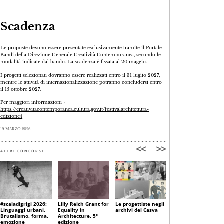
Scadenza
Le proposte devono essere presentate esclusivamente tramite il Portale
Bandi della Direzione Generale Creatività Contemporanea, secondo le
modalità indicate dal bando. La scadenza è fissata al 20 maggio.
I progetti selezionati dovranno essere realizzati entro il 31 luglio 2027,
mentre le attività di internazionalizzazione potranno concludersi entro
il 15 ottobre 2027.
Per maggiori informazioni »
https://creativitacontemporanea.cultura.gov.it/festivalarchitettura-
edizione4
19 MARZO 2026
ALTRI CONCORSI
#scaladigrigi 2026:
Lilly Reich Grant for
Le progettiste negli
Premio Anna Taddei
Linguaggi urbani.
Equality in
archivi del Casva
2026, Architettura e
Brutalismo, forma,
Architecture, 5°
design al femminile
emozione
edizione