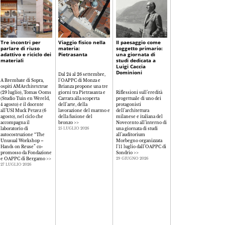
Tre incontri per
Viaggio fisico nella
Il paesaggio come
La libertà
parlare di riuso
materia:
soggetto primario:
consapevole:
adattivo e riciclo dei
Pietrasanta
una giornata di
progettare nell'era
materiali
studi dedicata a
della complessità
Luigi Caccia
tecnologica
Dominioni
Dal 24 al 26 settembre,
A Brembate di Sopra,
l'OAPPC di Monza e
ospiti AMArchitetctrue
Brianza propone una tre
Il rapporto tra creatività,
(29 luglio), Tomas Ooms
giorni tra Pietrasanta e
Riflessioni sull’eredità
responsabilità e
(Studio Tuin en Wereld,
Carrara alla scoperta
progettuale di uno dei
innovazione tecnologica
4 agosto) e il docente
dell'arte, della
protagonisti
al centro del seminario
all’USI Muck Petzez (6
lavorazione del marmo e
dell’architettura
organizzato dall'OAPPC
agosto), nel ciclo che
della fusione del
milanese e italiana del
di Como per riflettere
accompagna il
bronzo
>>
Novecento all’interno di
sul ruolo del progetto
laboratorio di
una giornata di studi
contemporaneo e sulla
25 LUGLIO 2026
autocostruzione “The
all’auditorium
libertà consapevole nell
Unusual Workshop –
Morbegno organizzata
pratica professionale
>>
Hands on Reuse” co-
l'11 luglio dall’OAPPC di
26 GIUGNO 2026
promosso da Fondazione
Sondrio
>>
e OAPPC di Bergamo
>>
29 GIUGNO 2026
27 LUGLIO 2026