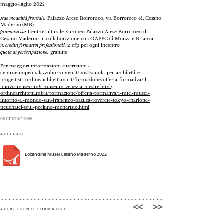
maggio-luglio 2022
sede modalità frontale:
Palazzo Arese Borromeo, via Borromeo 41, Cesano
Maderno (MB)
promosso da:
CentroCulturale Europeo Palazzo Arese Borromeo di
Cesano Maderno in collaborazione con OAPPC di Monza e Brianza
n. crediti formativi professionali:
2 cfp per ogni incontro
quota di partecipazione:
gratuito
Per maggiori informazioni e iscrizioni »
centroeuropeopalazzoborromeo.it/post/scuola-per-architetti-e-
progettisti
;
ordinearchitetti.mb.it/formazione/offerta-formativa/il-
nuovo-museo-m9-museum-venezia-mestre.html
;
ordinearchitetti.mb.it/formazione/offerta-formativa/i-miei-musei-
intorno-al-mondo-san-francisco-basilea-rovereto-tokyo-charlotte-
neuchatel-seul-pechino-mendrisio.html
02 GIUGNO 2022
ALLEGATI
Locandina Musei Cesano Maderno 2022
ALTRI EVENTI FORMATIVI