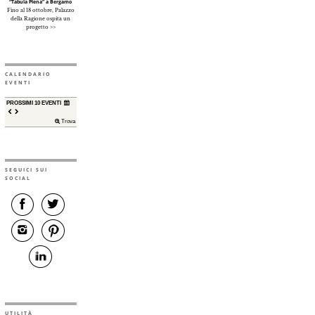
“Tabula Plena” a Bergamo
Fino al 18 ottobre, Palazzo
della Ragione ospita un
progetto >>
CALENDARIO
EVENTI
PROSSIMI 10 EVENTI
Trova
SEGUICI SUI
SOCIAL
UTILITÀ