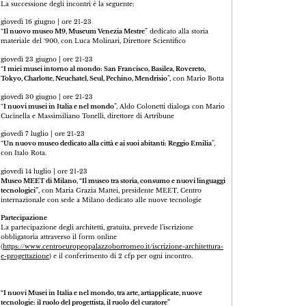
La successione degli incontri è la seguente:
giovedì 16 giugno | ore 21-23
“
Il nuovo museo M9, Museum Venezia Mestre
” dedicato alla storia
materiale del ‘900, con Luca Molinari, Direttore Scientifico
giovedì 23 giugno | ore 21-23
“
I miei musei intorno al mondo: San Francisco, Basilea, Rovereto,
Tokyo, Charlotte, Neuchatel, Seul, Pechino, Mendrisio
”, con Mario Botta
giovedì 30 giugno | ore 21-23
“
I nuovi musei in Italia e nel mondo
”, Aldo Colonetti dialoga con Mario
Cucinella e Massimiliano Tonelli, direttore di Artribune
giovedì 7 luglio | ore 21-23
“
Un nuovo museo dedicato alla città e ai suoi abitanti: Reggio Emilia
”,
con Italo Rota.
giovedì 14 luglio | ore 21-23
Museo MEET di Milano, “Il museo tra storia, consumo e nuovi linguaggi
tecnologici”
, con Maria Grazia Mattei, presidente MEET, Centro
internazionale con sede a Milano dedicato alle nuove tecnologie
Partecipazione
La partecipazione degli architetti, gratuita, prevede l’iscrizione
obbligatoria attraverso il form online
(
https://www.centroeuropeopalazzoborromeo.it/iscrizione-architettura-
e-progettazione
) e il conferimento di 2 cfp per ogni incontro.
“I nuovi Musei in Italia e nel mondo, tra arte, artiapplicate, nuove
tecnologie: il ruolo del progettista, il ruolo del curatore”