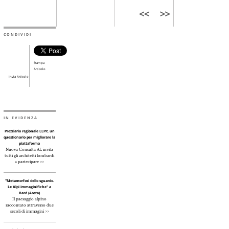
CONDIVIDI
Stampa
Articolo
Invia Articolo
IN EVIDENZA
Prezziario regionale LLPP, un
questionario per migliorare la
piattaforma
Nuova Consulta AL invita
tutti gli architetti lombardi
a partecipare >>
"Metamorfosi dello sguardo.
Le Alpi immaginifiche" a
Bard (Aosta)
Il paesaggio alpino
raccontato attraverso due
secoli di immagini >>