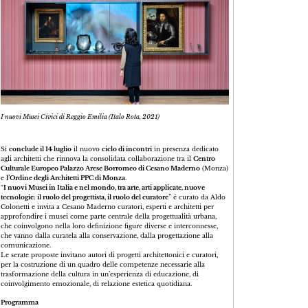
I nuovi Musei Civici di Reggio Emilia (Italo Rota, 2021)
Si
conclude il 14 luglio
il nuovo
ciclo di incontri
in presenza dedicato
agli architetti che rinnova la consolidata collaborazione tra il
Centro
Culturale Europeo Palazzo Arese Borromeo di Cesano Maderno
(Monza)
e
l’Ordine degli Architetti PPC di Monza
.
“
I nuovi Musei in Italia e nel mondo, tra arte, arti applicate, nuove
tecnologie: il ruolo del progettista, il ruolo del curatore
” è curato da Aldo
Colonetti e invita a Cesano Maderno curatori, esperti e architetti per
approfondire i musei come parte centrale della progettualità urbana,
che coinvolgono nella loro definizione figure diverse e interconnesse,
che vanno dalla curatela alla conservazione, dalla progettazione alla
comunicazione.
Le serate proposte invitano autori di progetti architettonici e curatori,
per la costruzione di un quadro delle competenze necessarie alla
trasformazione della cultura in un’esperienza di educazione, di
coinvolgimento emozionale, di relazione estetica quotidiana.
Programma