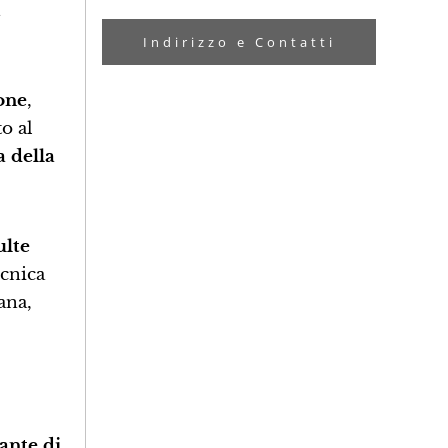
Indirizzo e Contatti
one
,
to al
 della
ulte
ecnica
ana,
tante di