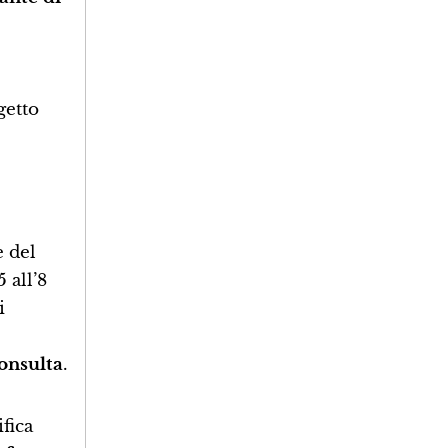
getto
e del
 all’8
i
Consulta
.
fica