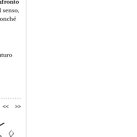
nfronto
al senso,
 nonché
uturo