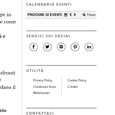
CALENDARIO EVENTI
gie in
PROSSIMI 10 EVENTI
Trova
one come
SEGUICI SUI SOCIAL
i e
UTILITÀ
nfronti
è
Privacy Policy
Cookie Policy
Condizioni d’uso
Credits
rdano il
Webmaster
rio
CONTATTACI