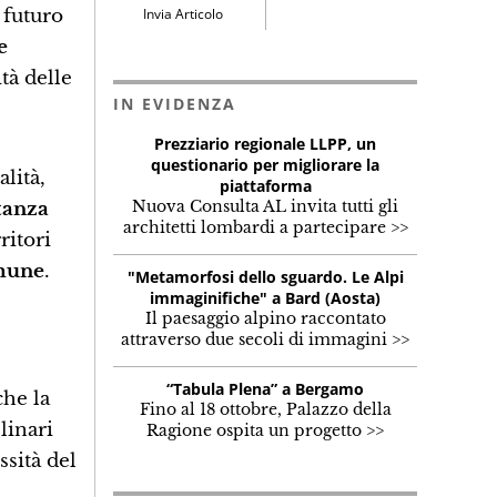
 futuro
Invia Articolo
e
ità delle
IN EVIDENZA
Prezziario regionale LLPP, un
questionario per migliorare la
lità,
piattaforma
Nuova Consulta AL invita tutti gli
tanza
architetti lombardi a partecipare >>
ritori
omune
.
"Metamorfosi dello sguardo. Le Alpi
immaginifiche" a Bard (Aosta)
Il paesaggio alpino raccontato
attraverso due secoli di immagini >>
“Tabula Plena” a Bergamo
che la
Fino al 18 ottobre, Palazzo della
linari
Ragione ospita un progetto >>
sità del