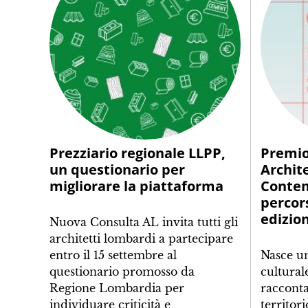
Prezziario regionale LLPP,
Premio
un questionario per
Archit
migliorare la piattaforma
Contem
percor
edizio
Nuova Consulta AL invita tutti gli
architetti lombardi a partecipare
entro il 15 settembre al
Nasce u
questionario promosso da
cultural
Regione Lombardia per
racconta
individuare criticità e
territor