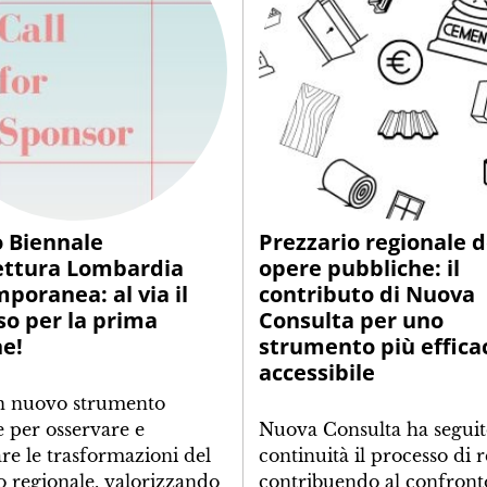
 Biennale
Prezzario regionale d
ettura Lombardia
opere pubbliche: il
poranea: al via il
contributo di Nuova
so per la prima
Consulta per uno
ne!
strumento più effica
accessibile
n nuovo strumento
e per osservare e
Nuova Consulta ha segui
re le trasformazioni del
continuità il processo di 
io regionale, valorizzando
contribuendo al confront