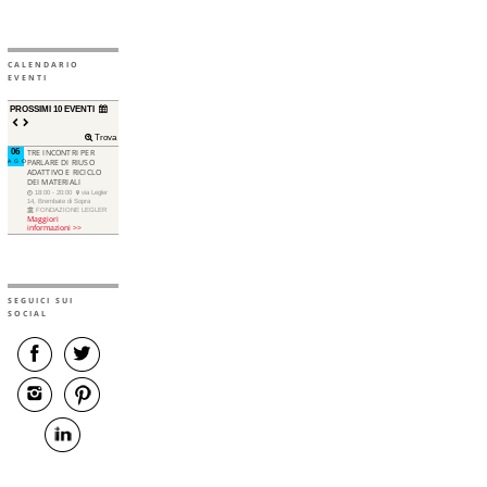
CALENDARIO
EVENTI
PROSSIMI 10 EVENTI
Trova
06
TRE INCONTRI PER
AGO
PARLARE DI RIUSO
ADATTIVO E RICICLO
DEI MATERIALI
18:00 - 20:00
via Legler
14, Brembate di Sopra
FONDAZIONE LEGLER
Maggiori
informazioni >>
SEGUICI SUI
SOCIAL