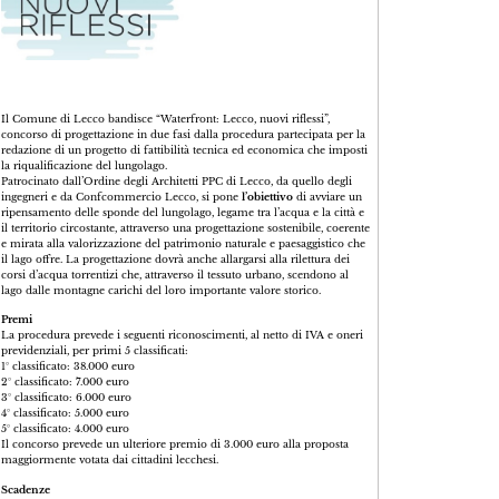
Il Comune di Lecco bandisce “Waterfront: Lecco, nuovi riflessi”,
concorso di progettazione in due fasi dalla procedura partecipata per la
redazione di un progetto di fattibilità tecnica ed economica che imposti
la riqualificazione del lungolago.
Patrocinato dall’Ordine degli Architetti PPC di Lecco, da quello degli
ingegneri e da Confcommercio Lecco, si pone
l’obiettivo
di avviare un
ripensamento delle sponde del lungolago, legame tra l’acqua e la città e
il territorio circostante, attraverso una progettazione sostenibile, coerente
e mirata alla valorizzazione del patrimonio naturale e paesaggistico che
il lago offre. La progettazione dovrà anche allargarsi alla rilettura dei
corsi d’acqua torrentizi che, attraverso il tessuto urbano, scendono al
lago dalle montagne carichi del loro importante valore storico.
Premi
La procedura prevede i seguenti riconoscimenti, al netto di IVA e oneri
previdenziali, per primi 5 classificati:
1° classificato: 38.000 euro
2° classificato: 7.000 euro
3° classificato: 6.000 euro
4° classificato: 5.000 euro
5° classificato: 4.000 euro
Il concorso prevede un ulteriore premio di 3.000 euro alla proposta
maggiormente votata dai cittadini lecchesi.
Scadenze