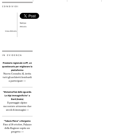
CONDIVIDI
Stampa
Articolo
Invia Articolo
IN EVIDENZA
Prezziario regionale LLPP, un
questionario per migliorare la
piattaforma
Nuova Consulta AL invita
tutti gli architetti lombardi
a partecipare >>
"Metamorfosi dello sguardo.
Le Alpi immaginifiche" a
Bard (Aosta)
Il paesaggio alpino
raccontato attraverso due
secoli di immagini >>
“Tabula Plena” a Bergamo
Fino al 18 ottobre, Palazzo
della Ragione ospita un
progetto >>