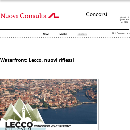
Concorsi
giovedì, 6
agosto 2026
ore 13:57
Altri Concorsi >>
News
Mostre
Concorsi
Waterfront: Lecco, nuovi riflessi