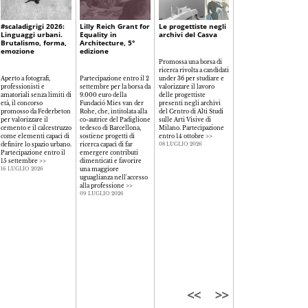
#scaladigrigi 2026:
Lilly Reich Grant for
Le progettiste negli
Premio Anna Taddei
Linguaggi urbani.
Equality in
archivi del Casva
2026, Architettura e
Brutalismo, forma,
Architecture, 5°
design al femminile
emozione
edizione
Promossa una borsa di
ricerca rivolta a candidati
Aperte le candidature de
Aperto a fotografi,
Partecipazione entro il 2
under 36 per studiare e
premio biennale
professionisti e
settembre per la borsa da
valorizzare il lavoro
promosso dall’Ordine
amatoriali senza limiti di
9.000 euro della
delle progettiste
degli Architetti PPC di
età, il concorso
Fundació Mies van der
presenti negli archivi
Modena e dalla sua
promosso da Federbeton
Rohe, che, intitolata alla
del Centro di Alti Studi
Fondazione aperto a
per valorizzare il
co-autrice del Padiglione
sulle Arti Visive di
progetti di spazi aperti,
cemento e il calcestruzzo
tedesco di Barcellona,
Milano. Partecipazione
pubblici e privati,
come elementi capaci di
sostiene progetti di
entro 14 ottobre
>>
realizzati da architette.
definire lo spazio urbano.
ricerca capaci di far
Partecipazione entro il
08 LUGLIO 2026
Partecipazione entro il
emergere contributi
30 settembre
>>
15 settembre
>>
dimenticati e favorire
08 LUGLIO 2026
una maggiore
16 LUGLIO 2026
uguaglianza nell'accesso
alla professione
>>
09 LUGLIO 2026