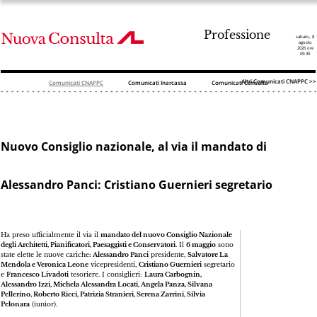
Professione
sabato, 8
agosto
2026 ore
09:30
Altri Comunicati CNAPPC >>
Comunicati CNAPPC
Comunicati Inarcassa
Comunicati Consulta
Nuovo Consiglio nazionale, al via il mandato di
Alessandro Panci: Cristiano Guernieri segretario
Ha preso ufficialmente il via il
mandato del nuovo Consiglio Nazionale
degli Architetti, Pianificatori, Paesaggisti e Conservatori
. Il
6 maggio
sono
state elette le nuove cariche
: Alessandro Panci
presidente,
Salvatore La
Mendola e Veronica Leone
vicepresidenti,
Cristiano Guernieri
segretario
e
Francesco Livadoti
tesoriere. I consiglieri:
Laura Carbognin,
Alessandro Izzi, Michela Alessandra Locati, Angela Panza, Silvana
Pellerino, Roberto Ricci, Patrizia Stranieri, Serena Zarrini, Silvia
Pelonara
(iunior).