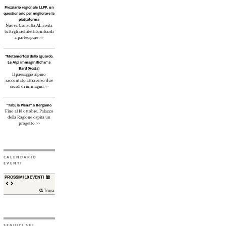
Prezziario regionale LLPP, un
questionario per migliorare la
piattaforma
Nuova Consulta AL invita
tutti gli architetti lombardi
a partecipare >>
"Metamorfosi dello sguardo.
Le Alpi immaginifiche" a
Bard (Aosta)
Il paesaggio alpino
raccontato attraverso due
secoli di immagini >>
“Tabula Plena” a Bergamo
Fino al 18 ottobre, Palazzo
della Ragione ospita un
progetto >>
CALENDARIO
EVENTI
PROSSIMI 10 EVENTI
Trova
SEGUICI SUI