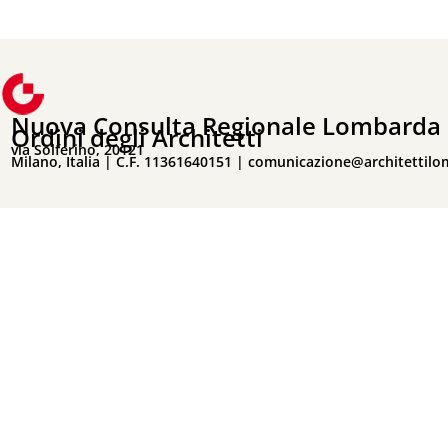
Nuova Consulta Regionale Lombarda 
Ordini degli Architetti
via Solferino, 20121
Milano, Italia | C.F. 11361640151 |
comunicazione@architettilo