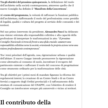
Tra gli obiettivi del prossimo quinquennio
, la definizione del ruolo
dell’architetto nella società contemporanea, attraverso quello che il
nuovo Consiglio ha definito il “
Manifesto della Concretezza
”.
Al
centro del programma
, la volontà di rafforzare la funzione pubblica
dell’architettura, riaffermando il ruolo del professionista come presidio
di legalità, qualità e cultura del progetto al servizio delle comunità e dei
territori.
Nel suo primo intervento da presidente,
Alessandro Panci
ha delineato
una visione orientata alla responsabilità collettiva e alla capacità della
professione di interpretare le trasformazioni in atto: “
Il prossimo
Consiglio Nazionale si trova di fronte a una sfida cruciale: assumere una
responsabilità collettiva verso la società, orientando la propria azione verso una
visione profondamente contemporanea
”.
Tra i temi prioritari dell’agenda, casa, rigenerazione urbana e qualità
dell’abitare. Il nuovo Cnappc intende promuovere la rigenerazione
come alternativa al consumo di suolo, incentivare il recupero del
patrimonio esistente e rafforzare il ruolo del concorso di progettazione
come strumento ordinario per la trasformazione delle città.
Tra gli obiettivi per i primi mesi di mandato figurano la riforma dei
regolamenti interni, la creazione di un Centro Studi e di un Centro
Servizi a supporto degli Ordini provinciali e il rafforzamento della
struttura di comunicazione del CNAPPC, con l’obiettivo di rendere il
Consiglio un interlocutore sempre più autorevole e vicino ai territori.
Il contributo della