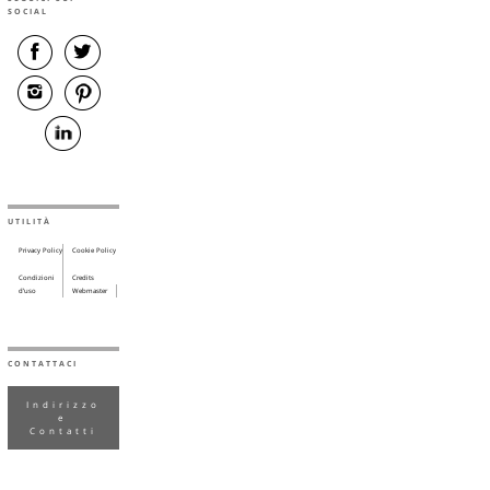
SOCIAL
UTILITÀ
Privacy Policy
Cookie Policy
Condizioni
Credits
d’uso
Webmaster
CONTATTACI
Indirizzo
e
Contatti