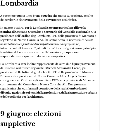
Lombardia
A sostenere questa linea è una
squadra
che punta su coesione, ascolto
dei territori e rinnovamento della governance ordinistica.
In questo quadro,
per la Lombardia assume particolare rilievo la
nomina di Cristiano Guernieri a Segretario del Consiglio Nazionale
. Già
presidente dell’Ordine degli Architetti PPC della provincia di Mantova e
segretario di Nuova Consulta AL, ha sottolineato la necessità di “
essere
immediatamente operativi e dare risposte concrete alla professione
”,
introducendo il tema del “patto di lealtà” tra consiglieri come principio
fondativo del nuovo mandato: collaborazione, trasparenza,
responsabilità e capacità di decisione tempestiva.
La Lombardia sarà inoltre rappresentata da altre due figure provenienti
dal sistema ordinistico regionale:
Michela Alessandra Locati
, già
presidente dell’Ordine degli Architetti PPC della provincia di Monza e
Brianza ed ex presidente di Nuova Consulta AL, e
Angela Panza
,
consigliera dell’Ordine degli Architetti PPC della provincia di Milano e
componente del Consiglio di Nuova Consulta AL. Una
presenza
significativa che
conferma il contributo della realtà lombarda nel
dibattito nazionale sui temi della professione, della rigenerazione urbana
e delle politiche per l’architettura
.
9 giugno: elezioni
suppletive