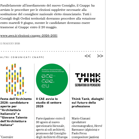
Parallelamente all’insediamento del nuovo Consiglio, il Cnappc ha
avviato le procedure per le elezioni suppletive necessarie alla
sostituzione del consigliere nazionale eletto rinunciatario. Tutti i
Consigli degli Ordini territoriali dovranno procedere alla votazione
entro martedì 9 giugno, mentre le candidature dovranno essere
trasmesse al Cnappc entro il 20 maggio.
www.awn.it/elezioni-cnappc-2026-2031
15 MAGGIO 2026
ALTRI COMUNICATI CNAPPC
Festa dell'Architetto
Il CAE avvia lo
Think Tank, dialoghi
Corsi FAD 2026
2026: candidature
studio di settore
sul futuro della
aperte per
2026
professione
"Architetto/a
I corsi a distanza da
Italiano/a" e
frequentare entro il 31
"Giovane Talento
Partecipazione entro il
Mario Gianani
dicembre, per portarsi
dell'Architettura
30 agosto al nuovo
(produttore
avanti con i crediti del
Italiana"
questionario biennale,
cinematografico), Hervé
triennio 2026-28
>>
aperto ai soli architetti,
Barmasse (alpinista) e
05 LUGLIO 2026
promosso dal Consiglio
Paolo Fresu
"Costruire
degli Architetti d'Europa
(compositore jazzista)