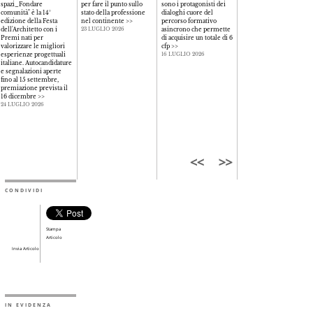
spazi_Fondare
per fare il punto sullo
sono i protagonisti dei
comunità" è la 14°
stato della professione
dialoghi cuore del
edizione della Festa
nel continente
>>
percorso formativo
dell'Architetto con i
asincrono che permette
23 LUGLIO 2026
Premi nati per
di acquisire un totale di 6
valorizzare le migliori
cfp
>>
esperienze progettuali
16 LUGLIO 2026
italiane. Autocandidature
e segnalazioni aperte
fino al 15 settembre,
premiazione prevista il
16 dicembre
>>
24 LUGLIO 2026
CONDIVIDI
Stampa
Articolo
Invia Articolo
IN EVIDENZA