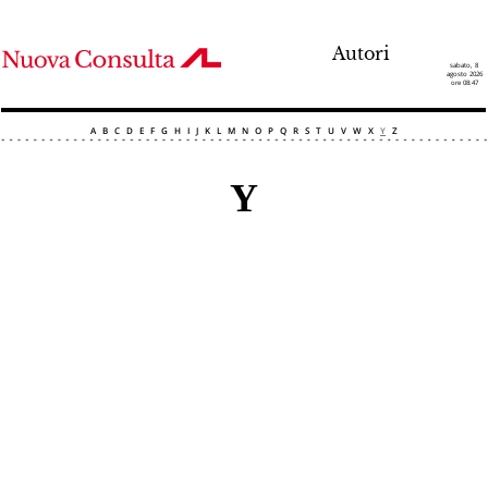
Autori
sabato, 8
agosto 2026
ore 08:47
A
B
C
D
E
F
G
H
I
J
K
L
M
N
O
P
Q
R
S
T
U
V
W
X
Y
Z
Y