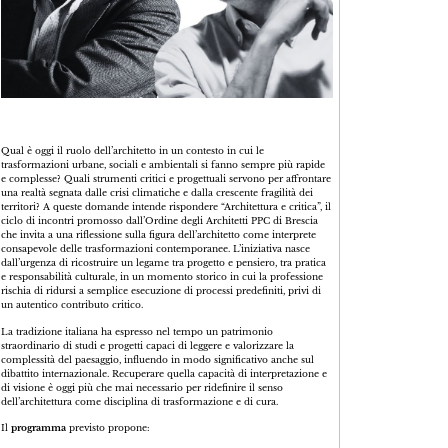
Qual è oggi il ruolo dell’architetto in un contesto in cui le
trasformazioni urbane, sociali e ambientali si fanno sempre più rapide
e complesse? Quali strumenti critici e progettuali servono per affrontare
una realtà segnata dalle crisi climatiche e dalla crescente fragilità dei
territori? A queste domande intende rispondere “Architettura e critica”, il
ciclo di incontri promosso dall’Ordine degli Architetti PPC di Brescia
che invita a una riflessione sulla figura dell’architetto come interprete
consapevole delle trasformazioni contemporanee. L’iniziativa nasce
dall’urgenza di ricostruire un legame tra progetto e pensiero, tra pratica
e responsabilità culturale, in un momento storico in cui la professione
rischia di ridursi a semplice esecuzione di processi predefiniti, privi di
un autentico contributo critico.
La tradizione italiana ha espresso nel tempo un patrimonio
straordinario di studi e progetti capaci di leggere e valorizzare la
complessità del paesaggio, influendo in modo significativo anche sul
dibattito internazionale. Recuperare quella capacità di interpretazione e
di visione è oggi più che mai necessario per ridefinire il senso
dell’architettura come disciplina di trasformazione e di cura.
Il
programma
previsto propone: