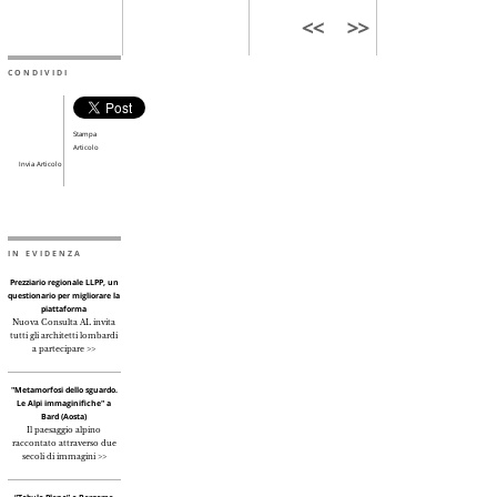
CONDIVIDI
Stampa
Articolo
Invia Articolo
IN EVIDENZA
Prezziario regionale LLPP, un
questionario per migliorare la
piattaforma
Nuova Consulta AL invita
tutti gli architetti lombardi
a partecipare >>
"Metamorfosi dello sguardo.
Le Alpi immaginifiche" a
Bard (Aosta)
Il paesaggio alpino
raccontato attraverso due
secoli di immagini >>