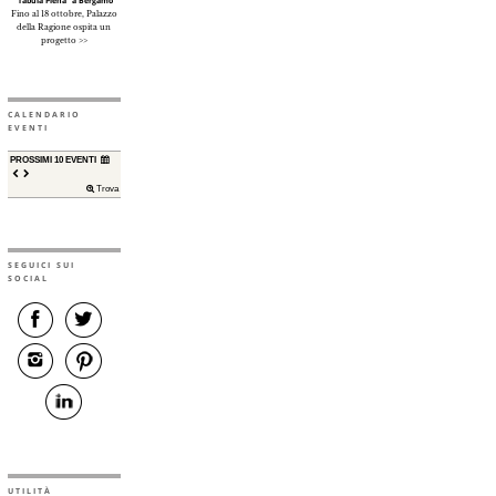
“Tabula Plena” a Bergamo
Fino al 18 ottobre, Palazzo
della Ragione ospita un
progetto >>
CALENDARIO
EVENTI
PROSSIMI 10 EVENTI
Trova
SEGUICI SUI
SOCIAL
UTILITÀ