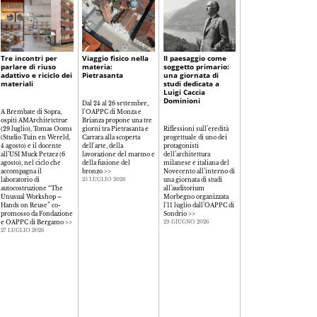
Tre incontri per
Viaggio fisico nella
Il paesaggio come
La libertà
parlare di riuso
materia:
soggetto primario:
consapevole:
adattivo e riciclo dei
Pietrasanta
una giornata di
progettare nell'era
materiali
studi dedicata a
della complessità
Luigi Caccia
tecnologica
Dominioni
Dal 24 al 26 settembre,
A Brembate di Sopra,
l'OAPPC di Monza e
ospiti AMArchitetctrue
Brianza propone una tre
Il rapporto tra creatività,
(29 luglio), Tomas Ooms
giorni tra Pietrasanta e
Riflessioni sull’eredità
responsabilità e
(Studio Tuin en Wereld,
Carrara alla scoperta
progettuale di uno dei
innovazione tecnologica
4 agosto) e il docente
dell'arte, della
protagonisti
al centro del seminario
all’USI Muck Petzez (6
lavorazione del marmo e
dell’architettura
organizzato dall'OAPPC
agosto), nel ciclo che
della fusione del
milanese e italiana del
di Como per riflettere
accompagna il
bronzo
>>
Novecento all’interno di
sul ruolo del progetto
laboratorio di
una giornata di studi
contemporaneo e sulla
25 LUGLIO 2026
autocostruzione “The
all’auditorium
libertà consapevole nell
Unusual Workshop –
Morbegno organizzata
pratica professionale
>>
Hands on Reuse” co-
l'11 luglio dall’OAPPC di
26 GIUGNO 2026
promosso da Fondazione
Sondrio
>>
e OAPPC di Bergamo
>>
29 GIUGNO 2026
27 LUGLIO 2026