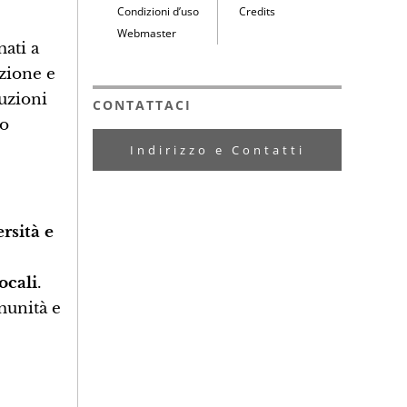
Condizioni d’uso
Credits
Webmaster
mati a
uzione e
tuzioni
CONTATTACI
 o
Indirizzo e Contatti
rsità e
ocali
.
munità e