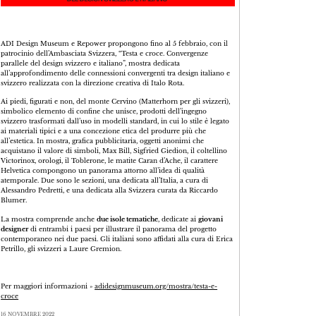
ADI Design Museum e Repower propongono fino al 5 febbraio, con il
patrocinio dell’Ambasciata Svizzera, “Testa e croce. Convergenze
parallele del design svizzero e italiano”, mostra dedicata
all’approfondimento delle connessioni convergenti tra design italiano e
svizzero realizzata con la direzione creativa di Italo Rota.
Ai piedi, figurati e non, del monte Cervino (Matterhorn per gli svizzeri),
simbolico elemento di confine che unisce, prodotti dell’ingegno
svizzero trasformati dall’uso in modelli standard, in cui lo stile è legato
ai materiali tipici e a una concezione etica del produrre più che
all’estetica. In mostra, grafica pubblicitaria, oggetti anonimi che
acquistano il valore di simboli, Max Bill, Sigfried Giedion, il coltellino
Victorinox, orologi, il Toblerone, le matite Caran d’Ache, il carattere
Helvetica compongono un panorama attorno all’idea di qualità
atemporale. Due sono le sezioni, una dedicata all’Italia, a cura di
Alessandro Pedretti, e una dedicata alla Svizzera curata da Riccardo
Blumer.
La mostra comprende anche
due isole tematiche
, dedicate ai
giovani
designer
di entrambi i paesi per illustrare il panorama del progetto
contemporaneo nei due paesi. Gli italiani sono affidati alla cura di Erica
Petrillo, gli svizzeri a Laure Gremion.
Per maggiori informazioni »
adidesignmuseum.org/mostra/testa-e-
croce
16 NOVEMBRE 2022