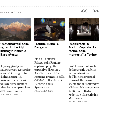
ALTRE MOSTRE
"Metamorfosi dello
“Tabula Plena” a
“MonumenTO,
“Olivetti. L’arte di
sguardo. Le Alpi
Bergamo
Torino Capitale. La
comunicare” a
immaginifiche" a
forma della
Bassano del Grappa
Bard (Aosta)
memoria” a Torino
Fino al 18 ottobre,
Palazzo della Ragione
I principi che hanno
Il paesaggio alpino
ospita un progetto
La riflessione sul ruolo
guidato la costruzione
raccontato attraverso due
espositivo di Fosbury
della statuaria pubblica
dell’immagine
secoli di immagini tra
Architecture e Claire
nella costruzione
dell’azienda di Ivrea in
dipinti acquerelli,
Fontaine promosso dalla
dell’identità urbana al
un percorso che, in 5
incisioni e manifesti
GAMeC nell'ambito di
centro della mostra
sezioni tematiche e 130
nella mostra, curata da
Pedagogia della
aperta fino al 7 settembre
oggetti e opere,
Aldo Audisio, aperta fino
Speranza
>>
a Palazzo Madama, curata
restituisce la modernità
all’1 novembre
>>
da Giovanni Carlo
di un’esperienza
10 LUGLIO 2026
Federico Villa e Cristina
estremamente attuale
>
13 LUGLIO 2026
Maritano
>>
10 LUGLIO 2026
10 LUGLIO 2026