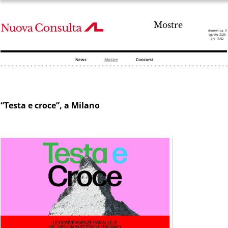
Mostre
domenica, 9
agosto 2026
ore 11:52
News
Mostre
Concorsi
“Testa e croce”, a Milano