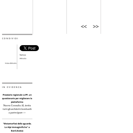
CONDIVIDI
Stampa
Articolo
Invia Articolo
IN EVIDENZA
Prezziario regionale LLPP, un
questionario per migliorare la
piattaforma
Nuova Consulta AL invita
tutti gli architetti lombardi
a partecipare >>
"Metamorfosi dello sguardo.
Le Alpi immaginifiche" a
Bard (Aosta)