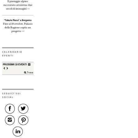
Il paesaggio alpino
raccontato attraverso due
secoli di immagini >>
“Tabula Plena” a Bergamo
Fino al 18 ottobre, Palazzo
della Ragione ospita un
progetto >>
CALENDARIO
EVENTI
PROSSIMI 10 EVENTI
Trova
SEGUICI SUI
SOCIAL