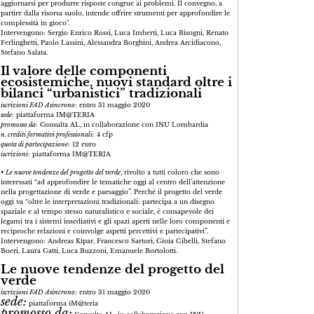
aggiornarsi per produrre risposte congrue ai problemi. Il convegno, a
partire dalla risorsa suolo, intende offrire strumenti per approfondire le
complessità in gioco".
Intervengono: Sergio Enrico Rossi, Luca Imberti, Luca Bisogni, Renato
Ferlinghetti, Paolo Lassini, Alessandra Borghini, Andrea Arcidiacono,
Stefano Salata.
Il valore delle componenti
ecosistemiche, nuovi standard oltre i
bilanci “urbanistici” tradizionali
iscrizioni FAD Asincrono
: entro 31 maggio 2020
sede
: piattaforma IM@TERIA
promosso da
: Consulta AL, in collaborazione con INU Lombardia
n. crediti formativi professionali
: 4 cfp
quota di partecipazione
: 12 euro
iscrizioni
: piattaforma IM@TERIA
•
Le nuove tendenze del progetto del verde
, rivolto a tutti coloro che sono
interessati “ad approfondire le tematiche oggi al centro dell’attenzione
nella progettazione di verde e paesaggio”. Perché il progetto del verde
oggi va “oltre le interpretazioni tradizionali: partecipa a un disegno
spaziale e al tempo stesso naturalistico e sociale, è consapevole dei
legami tra i sistemi insediativi e gli spazi aperti nelle loro componenti e
reciproche relazioni e coinvolge aspetti percettivi e partecipativi”.
Intervengono: Andreas Kipar, Francesco Sartori, Gioia Gibelli, Stefano
Boeri, Laura Gatti, Luca Buzzoni, Emanuele Bortolotti.
Le nuove tendenze del progetto del
verde
iscrizioni FAD Asincrono
: entro 31 maggio 2020
sede:
piattaforma iM@teria
promosso da: