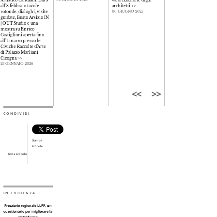
all’8 febbraio tavole
architetti
>>
rotonde, dialoghi, visite
06 GIUGNO 2025
guidate, Busto Arsizio IN
| OUT Studio e una
mostra su Enrico
Castiglioni aperta fino
all’1 marzo presso le
Civiche Raccolte d’Arte
di Palazzo Marliani
Cicogna
>>
23 GENNAIO 2026
CONDIVIDI
Stampa
Articolo
Invia Articolo
IN EVIDENZA
Prezziario regionale LLPP, un
questionario per migliorare la