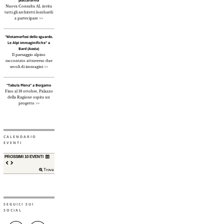
piattaforma
Nuova Consulta AL invita
tutti gli architetti lombardi
a partecipare >>
"Metamorfosi dello sguardo.
Le Alpi immaginifiche" a
Bard (Aosta)
Il paesaggio alpino
raccontato attraverso due
secoli di immagini >>
“Tabula Plena” a Bergamo
Fino al 18 ottobre, Palazzo
della Ragione ospita un
progetto >>
CALENDARIO
EVENTI
PROSSIMI 10 EVENTI
Trova
SEGUICI SUI
SOCIAL