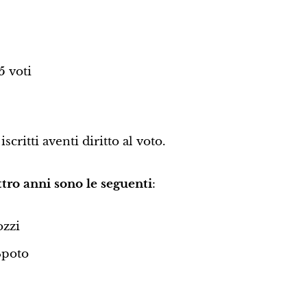
5 voti
scritti aventi diritto al voto.
ttro anni sono le seguenti
:
ozzi
Spoto