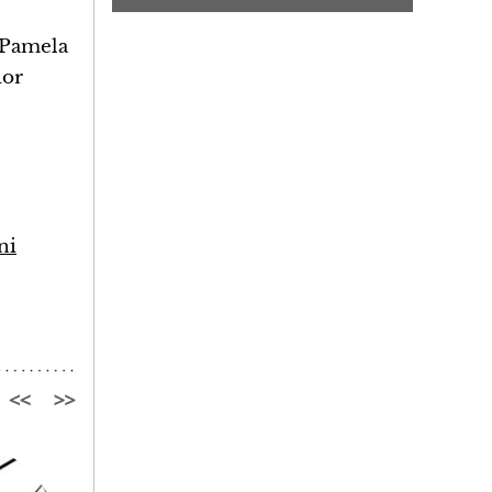
. Pamela
ior
ni