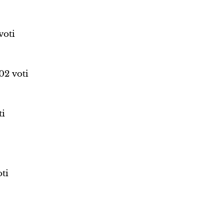
voti
02 voti
ti
ti