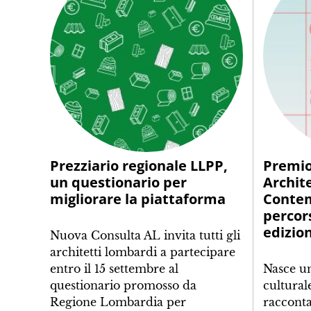
Prezziario regionale LLPP,
Premio
un questionario per
Archit
migliorare la piattaforma
Contem
percor
edizio
Nuova Consulta AL invita tutti gli
architetti lombardi a partecipare
entro il 15 settembre al
Nasce u
questionario promosso da
cultural
Regione Lombardia per
racconta