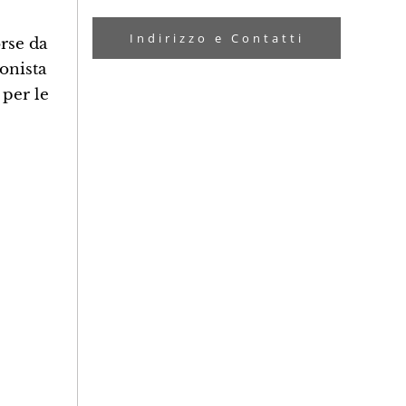
Indirizzo e Contatti
orse da
onista
 per le