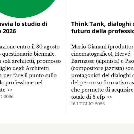
avvia lo studio di
Think Tank, dialoghi 
e 2026
futuro della professi
azione entro il 30 agosto
Mario Gianani (produttor
 questionario biennale,
cinematografico), Hervé
i soli architetti, promosso
Barmasse (alpinista) e Pa
iglio degli Architetti
(compositore jazzista) son
 per fare il punto sullo
protagonisti dei dialoghi
lla professione nel
del percorso formativo a
nte
>>
che permette di acquisire
totale di 6 cfp
>>
O 2026
16 LUGLIO 2026