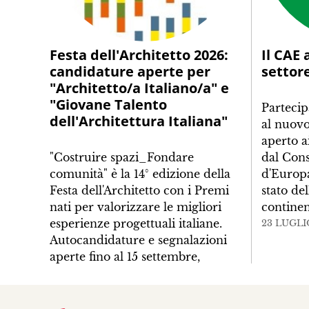
Festa dell'Architetto 2026:
Il CAE 
candidature aperte per
settor
"Architetto/a Italiano/a" e
"Giovane Talento
Partecip
dell'Architettura Italiana"
al nuovo
aperto a
"Costruire spazi_Fondare
dal Cons
comunità" è la 14° edizione della
d'Europa
Festa dell'Architetto con i Premi
stato de
nati per valorizzare le migliori
contine
esperienze progettuali italiane.
23 LUGLI
Autocandidature e segnalazioni
aperte fino al 15 settembre,
premiazione prevista il 16
dicembre
>>
24 LUGLIO 2026