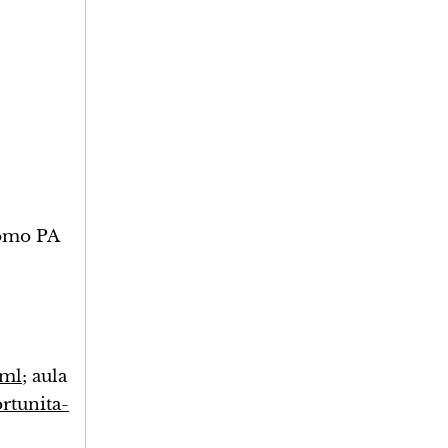
romo PA
tml
; aula
rtunita-