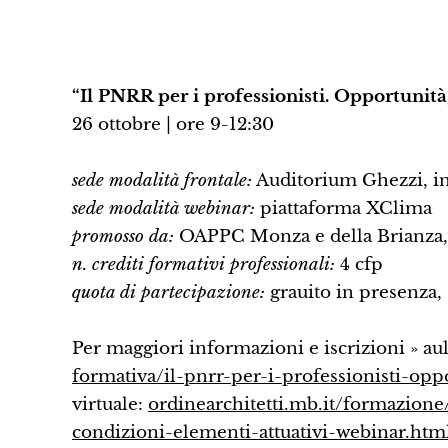
“Il PNRR per i professionisti. Opportunità
26 ottobre | ore 9-12:30
sede modalità frontale:
Auditorium Ghezzi, in
sede modalità webinar:
piattaforma XClima
promosso da:
OAPPC Monza e della Brianza, 
n. crediti formativi professionali:
4 cfp
quota di partecipazione:
grauito in presenza,
Per maggiori informazioni e iscrizioni » aul
formativa/il-pnrr-per-i-professionisti-oppo
virtuale:
ordinearchitetti.mb.it/formazione/
condizioni-elementi-attuativi-webinar.htm