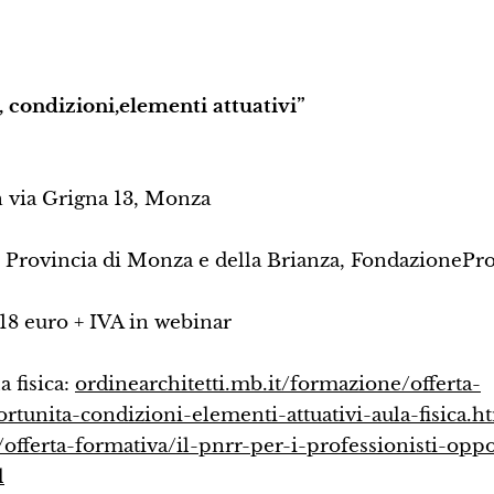
, condizioni,elementi attuativi”
 via Grigna 13, Monza
Provincia di Monza e della Brianza, FondazioneP
 18 euro + IVA in webinar
a fisica:
ordinearchitetti.mb.it/formazione/offerta-
rtunita-condizioni-elementi-attuativi-aula-fisica.h
offerta-formativa/il-pnrr-per-i-professionisti-oppo
l