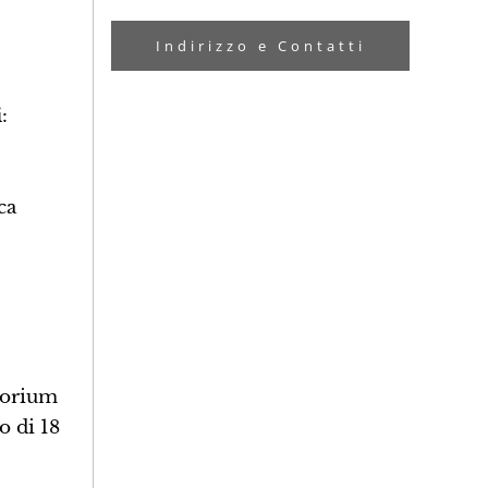
Indirizzo e Contatti
i
:
ca
itorium
o di 18