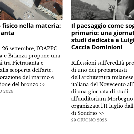
 fisico nella materia:
Il paesaggio come so
santa
primario: una giornat
studi dedicata a Luig
Caccia Dominioni
l 26 settembre, l'OAPPC
a e Brianza propone una
i tra Pietrasanta e
Riflessioni sull’eredità pr
lla scoperta dell'arte,
di uno dei protagonisti
vorazione del marmo e
dell’architettura milanese
sione del bronzo
>>
italiana del Novecento all
di una giornata di studi
O 2026
all’auditorium Morbegno
organizzata l'11 luglio da
di Sondrio
>>
29 GIUGNO 2026