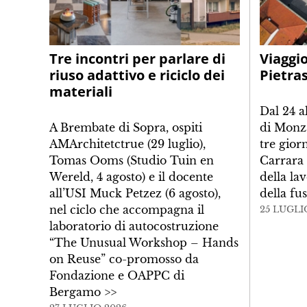
Tre incontri per parlare di
Viaggio
riuso adattivo e riciclo dei
Pietra
materiali
Dal 24 a
A Brembate di Sopra, ospiti
di Monz
AMArchitetctrue (29 luglio),
tre giorn
Tomas Ooms (Studio Tuin en
Carrara a
Wereld, 4 agosto) e il docente
della la
all’USI Muck Petzez (6 agosto),
della fu
nel ciclo che accompagna il
25 LUGLI
laboratorio di autocostruzione
“The Unusual Workshop – Hands
on Reuse” co-promosso da
Fondazione e OAPPC di
Bergamo
>>