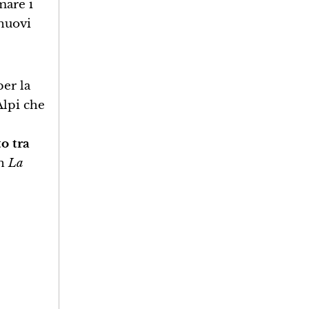
mare i
 nuovi
er la
Alpi che
o tra
in
La