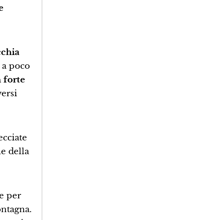
e
cchia
 a poco
n forte
versi
ecciate
e della
e per
ontagna.