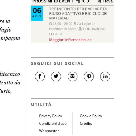
PROSSIMI 10 EVENTI
Trova
06
TRE INCONTRI PER PARLARE DI
RIUSO ADATTIVO E RICICLO DEI
AGO
MATERIALI
re la
18:00 - 20:00
via Legler 14,
fugio
Brembate di Sopra
FONDAZIONE
LEGLER
ccompagna
Maggiori informazioni >>
SEGUICI SUI SOCIAL
litecnico
tratto da
Curto,
UTILITÀ
Privacy Policy
Cookie Policy
Condizioni d’uso
Credits
Webmaster