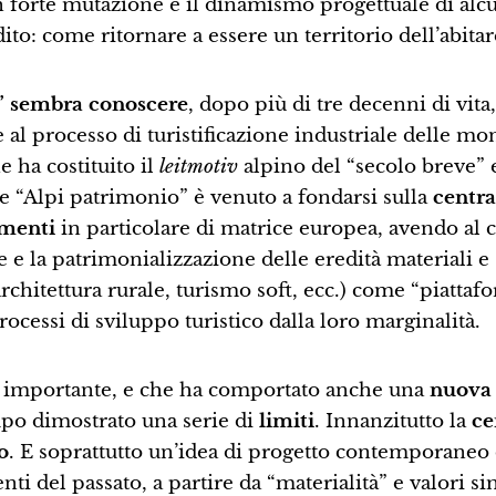
 in forte mutazione e il dinamismo progettuale di alc
o: come ritornare a essere un territorio dell’abitar
” sembra conoscere
, dopo più di tre decenni di vita,
 al processo di turistificazione industriale delle mo
 ha costituito il
leitmotiv
alpino del “secolo breve” 
e “Alpi patrimonio” è venuto a fondarsi sulla
centra
amenti
in particolare di matrice europea, avendo al 
e e la patrimonializzazione delle eredità materiali e
, architettura rurale, turismo soft, ecc.) come “piattaf
processi di sviluppo turistico dalla loro marginalità.
a importante, e che ha comportato anche una
nuova
mpo dimostrato una serie di
limiti
. Innanzitutto la
ce
o
. E soprattutto un’idea di progetto contemporaneo 
 del passato, a partire da “materialità” e valori si