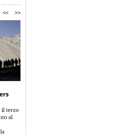
Per una nuova abitabilità
ers
delle Alpi: architetture per
il welfare e la rigenerazione
il terzo
to al
Il primo contributo
dell'avvicinamento al convegno
la
organizzato da Consulta AL con