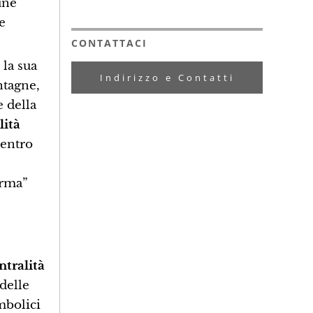
une
e
CONTATTACI
 la sua
Indirizzo e Contatti
ntagne,
e della
lità
centro
orma”
ntralità
delle
mbolici