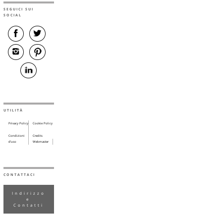
SEGUICI SUI
SOCIAL
UTILITÀ
Privacy Policy
Cookie Policy
Condizioni
Credits
d’uso
Webmaster
CONTATTACI
Indirizzo
e
Contatti