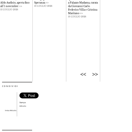
Aldo Audisio, aperta fino
Speranza
>>
a Palazzo Madama, curata
restituisce la modernità
all’1 novembre
>>
da Giovanni Carlo
di un’esperienza
10 LUGLIO 2026
Federico Villa e Cristina
estremamente attuale
>
13 LUGLIO 2026
Maritano
>>
10 LUGLIO 2026
10 LUGLIO 2026
CONDIVIDI
Stampa
Articolo
Invia Articolo