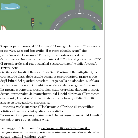
È aperta per un mese, dal 15 aprile al 15 maggio, la mostra “Il quartiere
in cui vivo. Racconti fotografici di giovani cittadini 2025” che,
patrocinata dal Comune di Brescia, è realizzata a cura della
Commissione Inclusione e sussidiarietà dell’Ordine degli Architetti PPC
di Brescia (referenti Mara Paterlini e Sara Cottinelli) e della fotografa
Tiziana Arici.
Ospitata dai locali della sede di via San Martino della Battaglia 18, ha
coinvolto le classi delle scuole primarie e secondarie di primo grado
degli istituti dei quartieri bresciani Urago Mella e Caionvico-Buffalora
per fare documentare i luoghi in cui vivono dai loro giovani abitanti.
La mostra espone una raccolta degli scatti corredata elaborati artistici,
dettagli immortalati dai partecipanti, dai luoghi di ritrovo all’ambiente
circostante, fino ai servizi che rientrano nella loro quotidianità letti
attraverso lo sguardo di chi osserva.
Il progetto vuole guardare all’inclusione e all’azione di storytelling
artistica attraverso la fotografia e la creatività.
La mostra è a ingresso gratuito, visitabile nei seguenti orari: dal lunedì al
venerdì 9-12/14:30-18; sabato 9-12.
Per maggiori informazioni »
ordinearchitettibrescia.it/15-aprile-
inaugurazione-mostra-il-quartiere-in-cui-vivo-racconti-fotografici-di-
giovani-cittadini-edizione-2025/