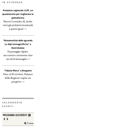
IN EVIDENZA
Prezziario regionale LLPP, un
questionario per migliorare la
piattaforma
Nuova Consulta AL invita
tutti gli architetti lombardi
a partecipare >>
"Metamorfosi dello sguardo.
Le Alpi immaginifiche" a
Bard (Aosta)
Il paesaggio alpino
raccontato attraverso due
secoli di immagini >>
“Tabula Plena” a Bergamo
Fino al 18 ottobre, Palazzo
della Ragione ospita un
progetto >>
CALENDARIO
EVENTI
PROSSIMI 10 EVENTI
Trova