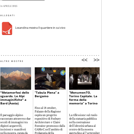
14 APRILE 2025
ALLEGATI
Locandina mostra Il quartiere in cui vivo
ALTRE MOSTRE
"Metamorfosi dello
“Tabula Plena” a
“MonumenTO,
“Olivetti. L’arte di
sguardo. Le Alpi
Bergamo
Torino Capitale. La
comunicare” a
immaginifiche" a
forma della
Bassano del Grappa
Bard (Aosta)
memoria” a Torino
Fino al 18 ottobre,
Palazzo della Ragione
I principi che hanno
Il paesaggio alpino
ospita un progetto
La riflessione sul ruolo
guidato la costruzione
raccontato attraverso due
espositivo di Fosbury
della statuaria pubblica
dell’immagine
secoli di immagini tra
Architecture e Claire
nella costruzione
dell’azienda di Ivrea in
dipinti acquerelli,
Fontaine promosso dalla
dell’identità urbana al
un percorso che, in 5
incisioni e manifesti
GAMeC nell'ambito di
centro della mostra
sezioni tematiche e 130
nella mostra, curata da
Pedagogia della
aperta fino al 7 settembre
oggetti e opere,