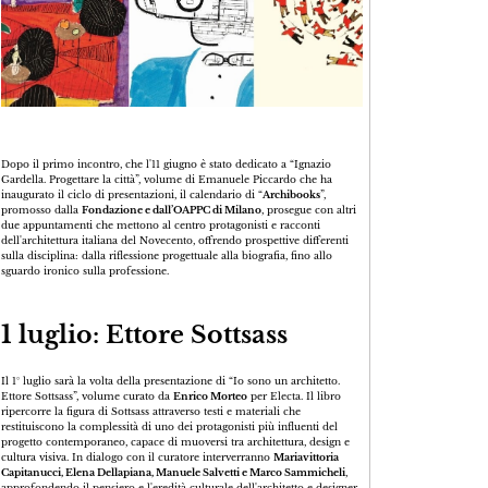
Dopo il primo incontro, che l'11 giugno è stato dedicato a “Ignazio
Gardella. Progettare la città”, volume di Emanuele Piccardo che ha
inaugurato il ciclo di presentazioni, il calendario di “
Archibooks
”,
promosso dalla
Fondazione e dall’OAPPC di Milano
, prosegue con altri
due appuntamenti che mettono al centro protagonisti e racconti
dell'architettura italiana del Novecento, offrendo prospettive differenti
sulla disciplina: dalla riflessione progettuale alla biografia, fino allo
sguardo ironico sulla professione.
1 luglio: Ettore Sottsass
Il 1° luglio sarà la volta della presentazione di “Io sono un architetto.
Ettore Sottsass”, volume curato da
Enrico Morteo
per Electa. Il libro
ripercorre la figura di Sottsass attraverso testi e materiali che
restituiscono la complessità di uno dei protagonisti più influenti del
progetto contemporaneo, capace di muoversi tra architettura, design e
cultura visiva. In dialogo con il curatore interverranno
Mariavittoria
Capitanucci, Elena Dellapiana, Manuele Salvetti e Marco Sammicheli
,