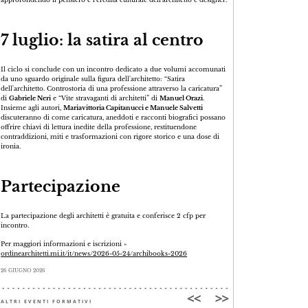
approfondendo il pensiero e l'eredità culturale dell'architetto e designer.
7 luglio: la satira al centro
Il ciclo si conclude con un incontro dedicato a due volumi accomunati
da uno sguardo originale sulla figura dell'architetto: “Satira
dell'architetto. Controstoria di una professione attraverso la caricatura”
di
Gabriele Neri
e “Vite stravaganti di architetti” di
Manuel Orazi
.
Insieme agli autori,
Mariavittoria Capitanucci e Manuele Salvetti
discuteranno di come caricatura, aneddoti e racconti biografici possano
offrire chiavi di lettura inedite della professione, restituendone
contraddizioni, miti e trasformazioni con rigore storico e una dose di
ironia.
Partecipazione
La partecipazione degli architetti è gratuita e conferisce 2 cfp per
incontro.
Per maggiori informazioni e iscrizioni »
ordinearchitetti.mi.it/it/news/2026-05-24/archibooks-2026
26 GIUGNO 2026
ALTRI EVENTI FORMATIVI