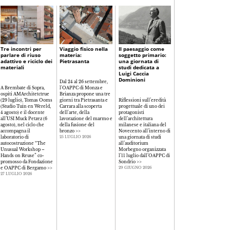
Tre incontri per
Viaggio fisico nella
Il paesaggio come
La libertà
parlare di riuso
materia:
soggetto primario:
consapevole:
adattivo e riciclo dei
Pietrasanta
una giornata di
progettare nell'era
materiali
studi dedicata a
della complessità
Luigi Caccia
tecnologica
Dominioni
Dal 24 al 26 settembre,
A Brembate di Sopra,
l'OAPPC di Monza e
ospiti AMArchitetctrue
Brianza propone una tre
Il rapporto tra creatività,
(29 luglio), Tomas Ooms
giorni tra Pietrasanta e
Riflessioni sull’eredità
responsabilità e
(Studio Tuin en Wereld,
Carrara alla scoperta
progettuale di uno dei
innovazione tecnologica
4 agosto) e il docente
dell'arte, della
protagonisti
al centro del seminario
all’USI Muck Petzez (6
lavorazione del marmo e
dell’architettura
organizzato dall'OAPPC
agosto), nel ciclo che
della fusione del
milanese e italiana del
di Como per riflettere
accompagna il
bronzo
>>
Novecento all’interno di
sul ruolo del progetto
laboratorio di
una giornata di studi
contemporaneo e sulla
25 LUGLIO 2026
autocostruzione “The
all’auditorium
libertà consapevole nell
Unusual Workshop –
Morbegno organizzata
pratica professionale
>>
Hands on Reuse” co-
l'11 luglio dall’OAPPC di
26 GIUGNO 2026
promosso da Fondazione
Sondrio
>>
e OAPPC di Bergamo
>>
29 GIUGNO 2026
27 LUGLIO 2026