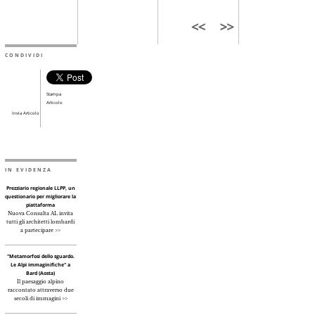
CONDIVIDI
Stampa
Articolo
Invia Articolo
IN EVIDENZA
Prezziario regionale LLPP, un
questionario per migliorare la
piattaforma
Nuova Consulta AL invita
tutti gli architetti lombardi
a partecipare >>
"Metamorfosi dello sguardo.
Le Alpi immaginifiche" a
Bard (Aosta)
Il paesaggio alpino
raccontato attraverso due
secoli di immagini >>