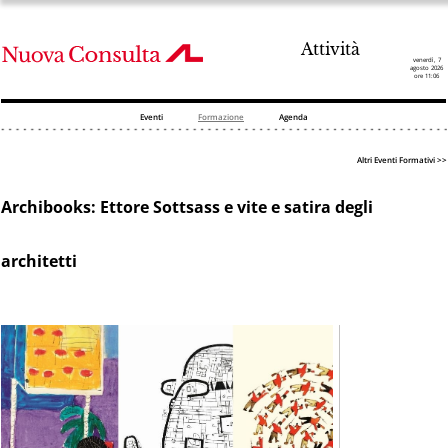
Attività
venerdì, 7
agosto 2026
ore 11:06
Eventi
Formazione
Agenda
Altri Eventi Formativi >>
Archibooks: Ettore Sottsass e vite e satira degli
architetti