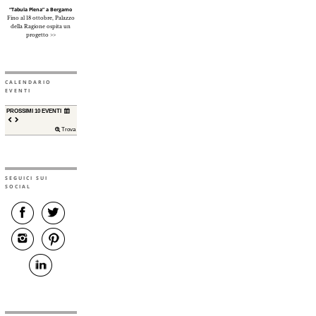
“Tabula Plena” a Bergamo
Fino al 18 ottobre, Palazzo
della Ragione ospita un
progetto >>
CALENDARIO
EVENTI
PROSSIMI 10 EVENTI
Trova
SEGUICI SUI
SOCIAL