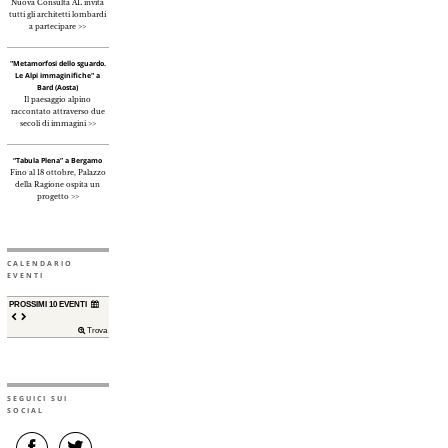
Nuova Consulta AL invita
tutti gli architetti lombardi
a partecipare >>
"Metamorfosi dello sguardo.
Le Alpi immaginifiche" a
Bard (Aosta)
Il paesaggio alpino
raccontato attraverso due
secoli di immagini >>
“Tabula Plena” a Bergamo
Fino al 18 ottobre, Palazzo
della Ragione ospita un
progetto >>
CALENDARIO
EVENTI
PROSSIMI 10 EVENTI
Trova
SEGUICI SUI
SOCIAL