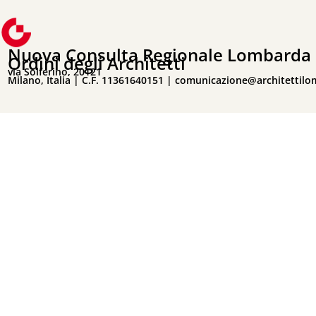
Nuova Consulta Regionale Lombarda 
Ordini degli Architetti
via Solferino, 20121
Milano, Italia | C.F. 11361640151 |
comunicazione@architettilo