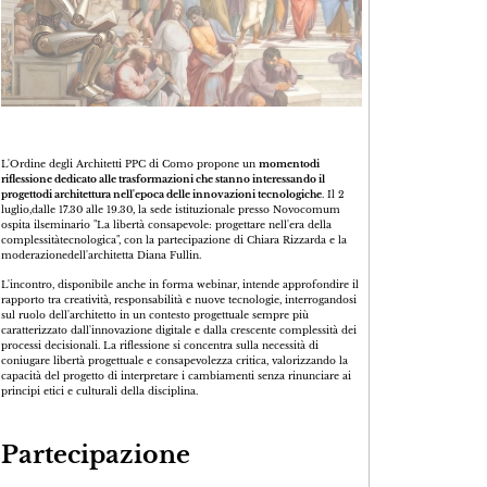
L'Ordine degli Architetti PPC di Como propone un
momentodi
riflessione dedicato alle trasformazioni che stanno interessando il
progettodi architettura nell'epoca delle innovazioni tecnologiche
. Il 2
luglio,dalle 17.30 alle 19.30, la sede istituzionale presso Novocomum
ospita ilseminario "La libertà consapevole: progettare nell'era della
complessitàtecnologica", con la partecipazione di Chiara Rizzarda e la
moderazionedell'architetta Diana Fullin.
L'incontro, disponibile anche in forma webinar, intende approfondire il
rapporto tra creatività, responsabilità e nuove tecnologie, interrogandosi
sul ruolo dell'architetto in un contesto progettuale sempre più
caratterizzato dall'innovazione digitale e dalla crescente complessità dei
processi decisionali. La riflessione si concentra sulla necessità di
coniugare libertà progettuale e consapevolezza critica, valorizzando la
capacità del progetto di interpretare i cambiamenti senza rinunciare ai
principi etici e culturali della disciplina.
Partecipazione