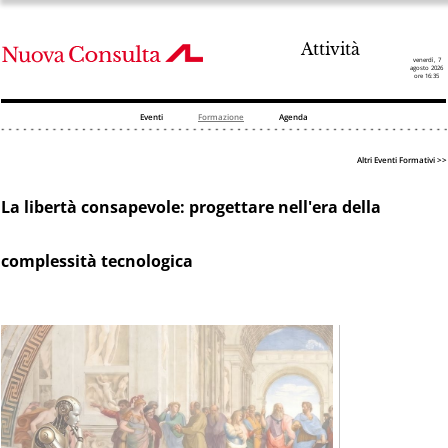
Attività
venerdì, 7
agosto 2026
ore 16:35
Eventi
Formazione
Agenda
Altri Eventi Formativi >>
La libertà consapevole: progettare nell'era della
complessità tecnologica