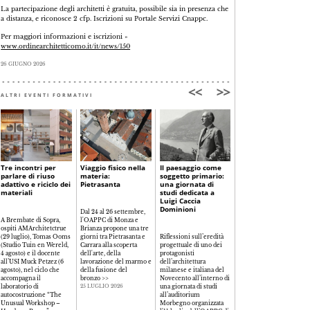
La partecipazione degli architetti è gratuita, possibile sia in presenza che
a distanza, e riconosce 2 cfp. Iscrizioni su Portale Servizi Cnappc.
Per maggiori informazioni e iscrizioni »
www.ordinearchitetticomo.it/it/news/150
26 GIUGNO 2026
ALTRI EVENTI FORMATIVI
Tre incontri per
Viaggio fisico nella
Il paesaggio come
Archibooks: Ettore
parlare di riuso
materia:
soggetto primario:
Sottsass e vite e
adattivo e riciclo dei
Pietrasanta
una giornata di
satira degli
materiali
studi dedicata a
architetti
Luigi Caccia
Dominioni
Dal 24 al 26 settembre,
A Brembate di Sopra,
l'OAPPC di Monza e
Enrico Morteo, Gabriele
ospiti AMArchitetctrue
Brianza propone una tre
Neri e Manuel Orazi
(29 luglio), Tomas Ooms
giorni tra Pietrasanta e
Riflessioni sull’eredità
sono gli autori al centro
(Studio Tuin en Wereld,
Carrara alla scoperta
progettuale di uno dei
degli ultimi due
4 agosto) e il docente
dell'arte, della
protagonisti
appuntamenti, l’1 e il 7
all’USI Muck Petzez (6
lavorazione del marmo e
dell’architettura
luglio, della rassegna
agosto), nel ciclo che
della fusione del
milanese e italiana del
estiva dedicata alla
accompagna il
bronzo
>>
Novecento all’interno di
presentazione di libri
laboratorio di
una giornata di studi
promossa da Fondazione
25 LUGLIO 2026
autocostruzione “The
all’auditorium
e OAPPC di Milano
>>
Unusual Workshop –
Morbegno organizzata
26 GIUGNO 2026