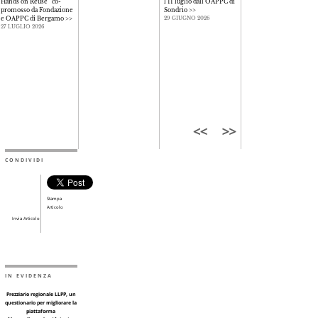
Hands on Reuse” co-
l'11 luglio dall’OAPPC di
promosso da Fondazione
Sondrio
>>
e OAPPC di Bergamo
>>
29 GIUGNO 2026
27 LUGLIO 2026
CONDIVIDI
Stampa
Articolo
Invia Articolo
IN EVIDENZA
Prezziario regionale LLPP, un
questionario per migliorare la
piattaforma