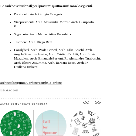
Le
cariche istituzionali per i prossimi quattro anni sono le seguenti
:
Presidente: Arch. Giorgio Cavagnis
Vicepresidenti: Arch. Alessandra Morri e Arch. Gianpaolo
Gritti
Segretario: Arch. Mariacristina Brembilla
Tesoriere: Arch. Diego Ratti
Consiglieri: Arch. Paola Cortesi, Arch. Elisa Boschi, Arch.
AngelaGiovanna Amico, Arch. Cristian Perletti, Arch. Silvia
Mazzoleni, Arch. EmanueleBertoni, P.t. Alessandro Tiraboschi,
Arch. Elettra Assumma, Arch. Barbara Bocci, Arch. Ir.
Giuliano Imberti
architettibergamo.it/ordine/consiglio-ordine
12 MARZO 2025
ALTRI COMUNICATI CONSULTA