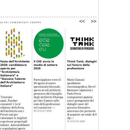
ALTRI COMUNICATI CNAPPC
Festa dell'Architetto
Il CAE avvia lo
Think Tank, dialoghi
Corsi FAD 2026
2026: candidature
studio di settore
sul futuro della
aperte per
2026
professione
"Architetto/a
I corsi a distanza da
Italiano/a" e
frequentare entro il 31
"Giovane Talento
Partecipazione entro il
Mario Gianani
dicembre, per portarsi
dell'Architettura
30 agosto al nuovo
(produttore
avanti con i crediti del
Italiana"
questionario biennale,
cinematografico), Hervé
triennio 2026-28
>>
aperto ai soli architetti,
Barmasse (alpinista) e
05 LUGLIO 2026
promosso dal Consiglio
Paolo Fresu
"Costruire
degli Architetti d'Europa
(compositore jazzista)
spazi_Fondare
per fare il punto sullo
sono i protagonisti dei
comunità" è la 14°
stato della professione
dialoghi cuore del
edizione della Festa
nel continente
>>
percorso formativo
dell'Architetto con i
asincrono che permette
23 LUGLIO 2026
Premi nati per
di acquisire un totale di 6
valorizzare le migliori
cfp
>>
esperienze progettuali
16 LUGLIO 2026
italiane. Autocandidature
e segnalazioni aperte