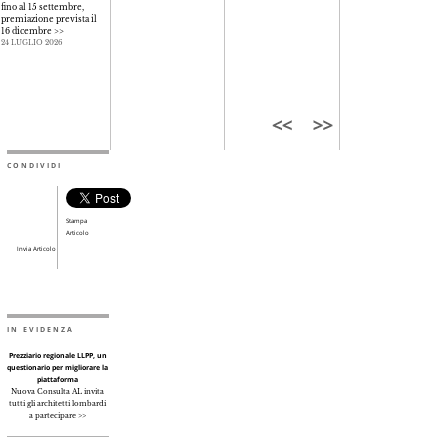
fino al 15 settembre,
premiazione prevista il
16 dicembre
>>
24 LUGLIO 2026
CONDIVIDI
Stampa
Articolo
Invia Articolo
IN EVIDENZA
Prezziario regionale LLPP, un
questionario per migliorare la
piattaforma
Nuova Consulta AL invita
tutti gli architetti lombardi
a partecipare >>