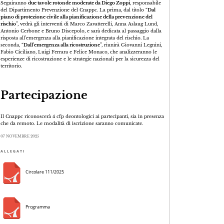
Seguiranno
due tavole rotonde moderate da Diego Zoppi
, responsabile
del Dipartimento Prevenzione del Cnappc. La prima, dal titolo “
Dal
piano di protezione civile alla pianificazione della prevenzione del
rischio
”, vedrà gli interventi di Marco Zavatterelli, Anna Aslaug Lund,
Antonio Cerbone e Bruno Discepolo, e sarà dedicata al passaggio dalla
risposta all’emergenza alla pianificazione integrata del rischio. La
seconda, “
Dall’emergenza alla ricostruzione
”, riunirà Giovanni Legnini,
Fabio Ciciliano, Luigi Ferrara e Felice Monaco, che analizzeranno le
esperienze di ricostruzione e le strategie nazionali per la sicurezza del
territorio.
Partecipazione
Il Cnappc riconoscerà 4 cfp deontologici ai partecipanti, sia in presenza
che da remoto. Le modalità di iscrizione saranno comunicate.
07 NOVEMBRE 2025
ALLEGATI
Circolare 111/2025
Programma