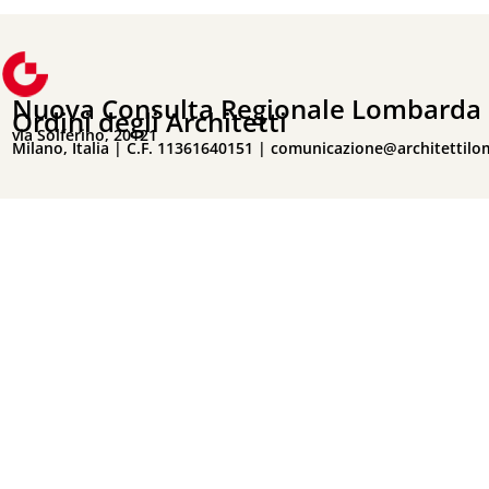
Nuova Consulta Regionale Lombarda 
Ordini degli Architetti
via Solferino, 20121
Milano, Italia | C.F. 11361640151 |
comunicazione@architettilo