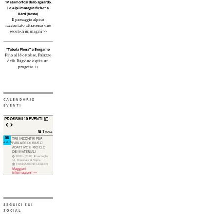
"Metamorfosi dello sguardo.
Le Alpi immaginifiche" a
Bard (Aosta)
Il paesaggio alpino
raccontato attraverso due
secoli di immagini >>
“Tabula Plena” a Bergamo
Fino al 18 ottobre, Palazzo
della Ragione ospita un
progetto >>
CALENDARIO
EVENTI
PROSSIMI 10 EVENTI
Trova
06
TRE INCONTRI PER
AGO
PARLARE DI RIUSO
ADATTIVO E RICICLO
DEI MATERIALI
18:00 - 20:00
via Legler
14, Brembate di Sopra
FONDAZIONE LEGLER
Maggiori
informazioni >>
SEGUICI SUI
SOCIAL