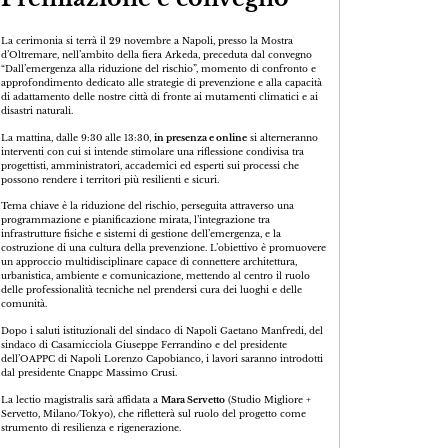
La cerimonia si terrà il 29 novembre a Napoli, presso la Mostra
d’Oltremare, nell’ambito della fiera Arkeda, preceduta dal convegno
“Dall’emergenza alla riduzione del rischio”, momento di confronto e
approfondimento dedicato alle strategie di prevenzione e alla capacità
di adattamento delle nostre città di fronte ai mutamenti climatici e ai
disastri naturali.
La mattina, dalle 9:30 alle 13:30,
in presenza e online
si alterneranno
interventi con cui si intende stimolare una riflessione condivisa tra
progettisti, amministratori, accademici ed esperti sui processi che
possono rendere i territori più resilienti e sicuri.
Tema chiave è la riduzione del rischio, perseguita attraverso una
programmazione e pianificazione mirata, l’integrazione tra
infrastrutture fisiche e sistemi di gestione dell’emergenza, e la
costruzione di una cultura della prevenzione. L’obiettivo è promuovere
un approccio multidisciplinare capace di connettere architettura,
urbanistica, ambiente e comunicazione, mettendo al centro il ruolo
delle professionalità tecniche nel prendersi cura dei luoghi e delle
comunità.
Dopo i saluti istituzionali del sindaco di Napoli Gaetano Manfredi, del
sindaco di Casamicciola Giuseppe Ferrandino e del presidente
dell’OAPPC di Napoli Lorenzo Capobianco, i lavori saranno introdotti
dal presidente Cnappc Massimo Crusi.
La lectio magistralis sarà affidata a
Mara Servetto
(Studio Migliore +
Servetto, Milano/Tokyo), che rifletterà sul ruolo del progetto come
strumento di resilienza e rigenerazione.