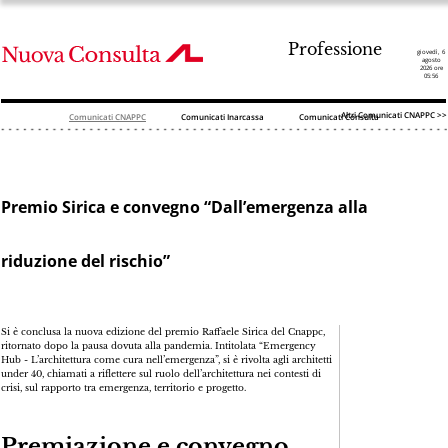
Professione
giovedì, 6
agosto
2026 ore
05:56
Altri Comunicati CNAPPC >>
Comunicati CNAPPC
Comunicati Inarcassa
Comunicati Consulta
Premio Sirica e convegno “Dall’emergenza alla
riduzione del rischio”
Si è conclusa la nuova edizione del premio Raffaele Sirica del Cnappc,
ritornato dopo la pausa dovuta alla pandemia. Intitolata “Emergency
Hub - L’architettura come cura nell’emergenza”, si è rivolta agli architetti
under 40, chiamati a riflettere sul ruolo dell’architettura nei contesti di
crisi, sul rapporto tra emergenza, territorio e progetto.
Premiazione e convegno