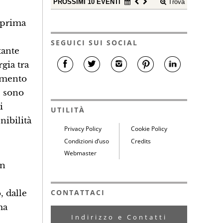
PROSSIMI 10 EVENTI
Trova
 prima
SEGUICI SUI SOCIAL
tante
gia tra
omento
, sono
i
UTILITÀ
nibilità
Privacy Policy
Cookie Policy
Condizioni d’uso
Credits
Webmaster
on
CONTATTACI
, dalle
ma
Indirizzo e Contatti