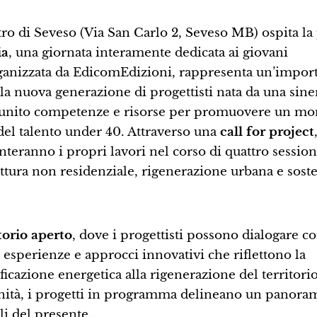
tro di Seveso (Via San Carlo 2, Seveso MB) ospita la
ia
, una giornata interamente dedicata ai giovani
 organizzata da EdicomEdizioni, rappresenta un’impor
la nuova generazione di progettisti nata da una siner
no unito competenze e risorse per promuovere un m
del talento under 40. Attraverso una
call for project
enteranno i propri lavori nel corso di quattro session
ettura non residenziale, rigenerazione urbana e soste
torio
aperto
, dove i progettisti possono dialogare c
 esperienze e approcci innovativi che riflettono la
ficazione energetica alla rigenerazione del territorio
nità, i progetti in programma delineano un panora
li del presente.