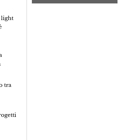
light
è
a
a
o tra
rogetti