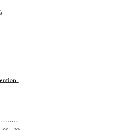
à
-
ention-