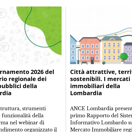
ornamento 2026 del
Città attrattive, terri
rio regionale dei
sostenibili. I mercati
pubblici della
immobiliari della
rdia
Lombardia
struttura, strumenti
ANCE Lombardia presenta
e funzionalità della
primo Rapporto del Sist
rma nel webinar di
Informativo Lombardo s
ndimento organizzato il
Mercato Immobiliare regi